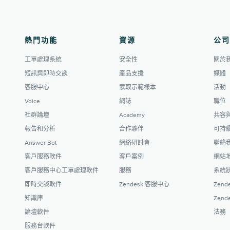
熱門功能
資源
公司
工單處理系統
安全性
關於
短訊與即時交談
產品支援
媒體
客服中心
索取示範樣本
活動
Voice
網誌
職位
社群論壇
Academy
共容
報告和分析
合作夥伴
可持
Answer Bot
網絡研討會
聯絡
客戶服務軟件
客戶案例
網站
客戶服務中心工單處理軟件
服務
系統
即時交談軟件
Zendesk 客服中心
Zende
知識庫
Zende
論壇軟件
法務
服務台軟件