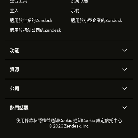
整合工具
系統狀態
登入
示範
適用於企業的Zendesk
適用於小型企業的Zendesk
適用於初創公司的Zendesk
功能
人工智能代理
Copilot
資源
Zendesk人工智能
傳訊與即時交談
支援中心
安全性
進階數據私隱及保護
知識庫
公司
應用程式介面和開發者
網誌
工單處理
語音
關於我們
Zendesk是什麼？
人工智能研究
活動及網絡研討會
社群論壇
報告和分析
熱門話題
職位空缺
共容與歸屬
客戶案例
Academy
勞動力管理
品質保證
2026年客戶體驗趨勢
產品最新消息
使用條款
私隱權益通知
Cookie 通知
Cookie 設定
信托中心
可持續發展報告
Zendesk基金會
合作夥伴
專業服務
即時交談
客戶入口網站
© 2026 Zendesk, Inc.
客戶服務軟件
客戶服務中心工單處理軟件
Zendesk Ventures
法務