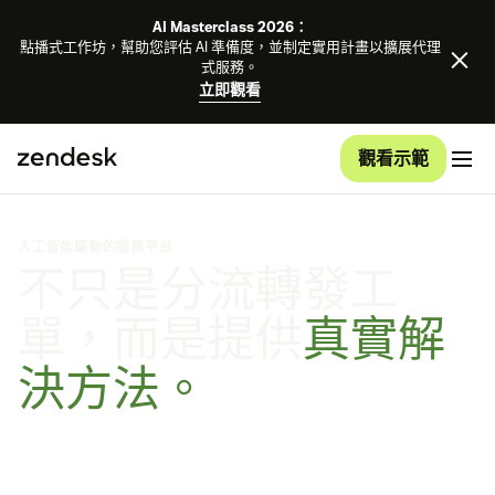
AI Masterclass 2026：
點播式工作坊，幫助您評估 AI 準備度，並制定實用計畫以擴展代理
式服務。
立即觀看
觀看示範
人工智能驅動的服務平台
不只是分流轉發工
單，而是提供
真實解
決方法。
自我完善型人工智能代理能夠不斷學習、調節適應，精益求
精。