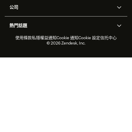
支援中心
安全性
進階數據私隱及保護
知識庫
公司
應用程式介面和開發者
網誌
工單處理
語音
關於我們
Zendesk是什麼？
人工智能研究
活動及網絡研討會
社群論壇
報告和分析
熱門話題
職位空缺
共容與歸屬
客戶案例
Academy
勞動力管理
品質保證
2026年客戶體驗趨勢
產品最新消息
使用條款
私隱權益通知
Cookie 通知
Cookie 設定
信托中心
可持續發展報告
Zendesk基金會
合作夥伴
專業服務
即時交談
客戶入口網站
© 2026 Zendesk, Inc.
客戶服務軟件
客戶服務中心工單處理軟件
Zendesk Ventures
法務
即時交談軟件
論壇軟件
服務台軟件
客戶入口網站軟件
知識庫軟件
優秀人工智能代理