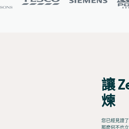
讓 Z
煉
您已經見證了其
那麽何不也立