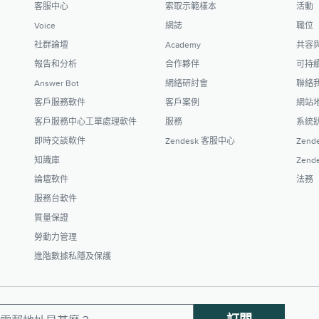
客服中心
索取示範樣本
活動
Voice
網誌
職位
社群論壇
Academy
共容
報告和分析
合作夥伴
可持
Answer Bot
網絡研討會
聯絡
客戶服務軟件
客戶案例
網站
客戶服務中心工單處理軟件
服務
系統
即時交談軟件
Zendesk 客服中心
Zende
知識庫
Zende
論壇軟件
法務
服務台軟件
質量保證
勞動力管理
進階數據私隱及保護