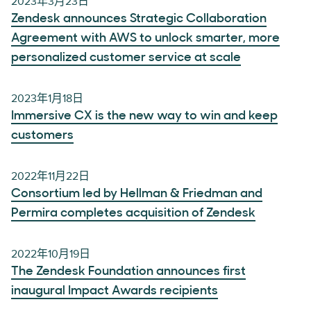
2023年3月23日
Zendesk announces Strategic Collaboration
Agreement with AWS to unlock smarter, more
personalized customer service at scale
2023年1月18日
Immersive CX is the new way to win and keep
customers
2022年11月22日
Consortium led by Hellman & Friedman and
Permira completes acquisition of Zendesk
2022年10月19日
The Zendesk Foundation announces first
inaugural Impact Awards recipients