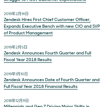
2019年2月14日
Zendesk Hires First Chief Customer Officer,
Expands Executive Bench with new CIO and SVP
of Product Management
2019年2月5日
Zendesk Announces Fourth Quarter and Full
Fiscal Year 2018 Results
2019年1月10日
Zendesk Announces Date of Fourth Quarter and
Full Fiscal Year 2018 Financial Results
2018年12月11日
Millennials and Gen Z Driving Major Shifts in