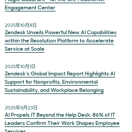
Engagement Center
2025年10月8日
Zendesk Unveils Powerful New AI Capabilities
within the Resolution Platform to Accelerate
Service at Scale
2025年10月1日
Zendesk’s Global Impact Report Highlights AI
Support for Nonprofits, Environmental
Sustainability, and Workplace Belonging
2025年9月23日
AI Propels IT Beyond the Help Desk: 86% of IT
Leaders Confirm Their Work Shapes Employee
Services