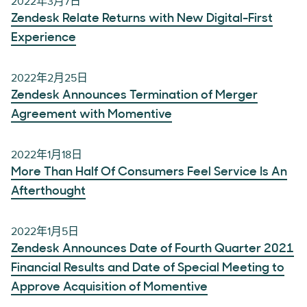
2022年3月7日
Zendesk Relate Returns with New Digital-First
Experience
2022年2月25日
Zendesk Announces Termination of Merger
Agreement with Momentive
2022年1月18日
More Than Half Of Consumers Feel Service Is An
Afterthought
2022年1月5日
Zendesk Announces Date of Fourth Quarter 2021
Financial Results and Date of Special Meeting to
Approve Acquisition of Momentive