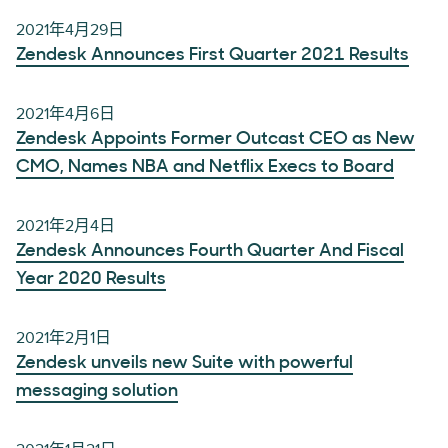
2021年4月29日
Zendesk Announces First Quarter 2021 Results
2021年4月6日
Zendesk Appoints Former Outcast CEO as New
CMO, Names NBA and Netflix Execs to Board
2021年2月4日
Zendesk Announces Fourth Quarter And Fiscal
Year 2020 Results
2021年2月1日
Zendesk unveils new Suite with powerful
messaging solution