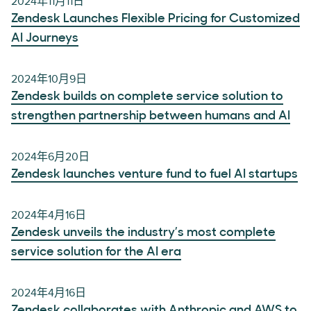
2024年11月11日
Zendesk Launches Flexible Pricing for Customized
AI Journeys
2024年10月9日
Zendesk builds on complete service solution to
strengthen partnership between humans and AI
2024年6月20日
Zendesk launches venture fund to fuel AI startups
2024年4月16日
Zendesk unveils the industry’s most complete
service solution for the AI era
2024年4月16日
Zendesk collaborates with Anthropic and AWS to