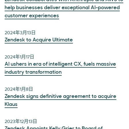
help businesses deliver exceptional AI-powered
customer experiences
2024年3月13日
Zendesk to Acquire Ultimate
2024年1月17日
AI ushers in era of intelligent CX, fuels massive
industry transformation
2024年1月8日
Zendesk signs definitive agreement to acquire
Klaus
2023年12月13日
Zendesk Appoints Kelly Grier to Board of