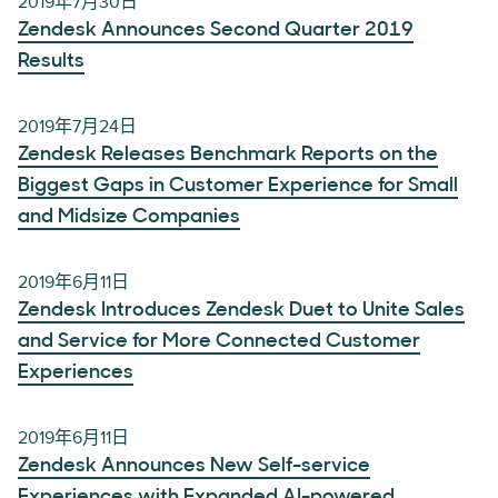
2019年7月30日
Zendesk Announces Second Quarter 2019
Results
2019年7月24日
Zendesk Releases Benchmark Reports on the
Biggest Gaps in Customer Experience for Small
and Midsize Companies
2019年6月11日
Zendesk Introduces Zendesk Duet to Unite Sales
and Service for More Connected Customer
Experiences
2019年6月11日
Zendesk Announces New Self-service
Experiences with Expanded AI-powered