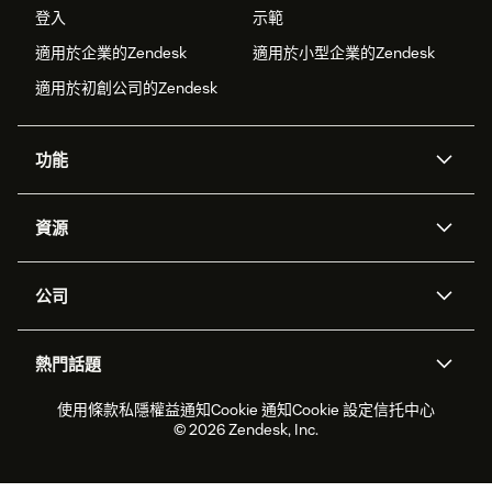
登入
示範
適用於企業的Zendesk
適用於小型企業的Zendesk
適用於初創公司的Zendesk
功能
人工智能代理
Copilot
資源
Zendesk人工智能
傳訊與即時交談
支援中心
安全性
進階數據私隱及保護
知識庫
公司
應用程式介面和開發者
網誌
工單處理
語音
關於我們
Zendesk是什麼？
人工智能研究
活動及網絡研討會
社群論壇
報告和分析
熱門話題
職位空缺
共容與歸屬
客戶案例
Academy
勞動力管理
品質保證
2026年客戶體驗趨勢
產品最新消息
使用條款
私隱權益通知
Cookie 通知
Cookie 設定
信托中心
可持續發展報告
Zendesk基金會
合作夥伴
專業服務
即時交談
客戶入口網站
© 2026 Zendesk, Inc.
客戶服務軟件
客戶服務中心工單處理軟件
Zendesk Ventures
法務
即時交談軟件
論壇軟件