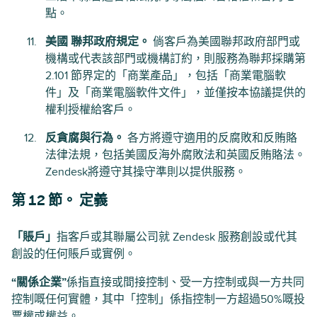
點。
美國 聯邦政府規定。
倘客戶為美國聯邦政府部門或
機構或代表該部門或機構訂約，則服務為聯邦採購第
2.101 節界定的「商業產品」，包括「商業電腦軟
件」及「商業電腦軟件文件」，並僅按本協議提供的
權利授權給客戶。
反貪腐與行為。
各方將遵守適用的反腐敗和反賄賂
法律法規，包括美國反海外腐敗法和英國反賄賂法。
Zendesk將遵守其操守準則以提供服務。
第 12 節。 定義
「賬戶」
指客戶或其聯屬公司就 Zendesk 服務創設或代其
創設的任何賬戶或實例。
“關係企業”
係指直接或間接控制、受一方控制或與一方共同
控制嘅任何實體，其中「控制」係指控制一方超過50%嘅投
票權或權益。