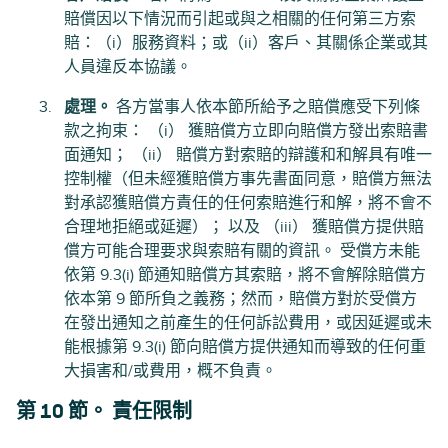
賠償因以下情況而引起或與之相關的任何第三方索
賠：（i）服務資料；或（ii）客戶、其關係企業或其
人員違反本協議。
處理。
各方當事人依本節所給予之賠償應受下列條
款之拘束： （i） 獲賠償方立即向賠償方發出索賠書
面通知； （ii） 賠償方對索賠的辯護和和解具有唯一
控制權（但未經獲賠償方事先書面同意，賠償方無法
對承認獲賠償方責任的任何索賠進行和解，將不會不
合理地拒絕或延遲）； 以及 （iii） 獲賠償方提供賠
償方可能合理要求與索賠有關的資訊。 受償方未能
依第 9.3(i) 節通知賠償方其索賠，將不會解除賠償方
依本第 9 節所負之義務；然而，賠償方對於受償方
在發出通知之前產生的任何訴訟費用，或因延遲或未
能根據第 9.3(i) 節向賠償方提供通知而導致的任何重
大損害和/或費用，概不負責。
第 10 節。 責任限制