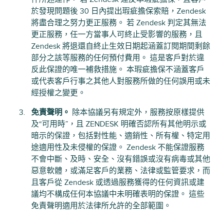
於發現問題後 30 日內提出瑕疵擔保索賠，Zendesk
將盡合理之努力更正服務。 若 Zendesk 判定其無法
更正服務，任一方當事人可終止受影響的服務，且
Zendesk 將退還自終止生效日期起涵蓋訂閱期間剩餘
部分之該等服務的任何預付費用。 這是客戶對於違
反此保證的唯一補救措施。 本瑕疵擔保不涵蓋客戶
或代表客戶行事之其他人對服務所做的任何誤用或未
經授權之變更。
免責聲明。
除本協議另有規定外，服務按原樣提供
及“可用時”，且 ZENDESK 明確否認所有其他明示或
暗示的保證，包括對性能、適銷性、所有權、特定用
途適用性及未侵權的保證。 Zendesk 不能保證服務
不會中斷、及時、安全、沒有錯誤或沒有病毒或其他
惡意軟體，或滿足客戶的業務、法律或監管要求，而
且客戶從 Zendesk 或透過服務獲得的任何資訊或建
議均不構成任何本協議中未明確表明的保證。 這些
免責聲明適用於法律所允許的全部範圍。