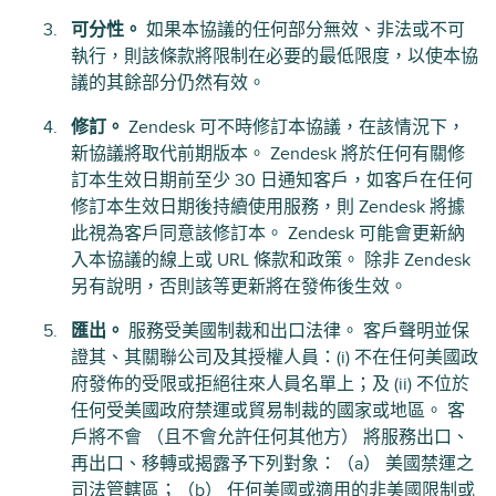
可分性。
如果本協議的任何部分無效、非法或不可
執行，則該條款將限制在必要的最低限度，以使本協
議的其餘部分仍然有效。
修訂。
Zendesk 可不時修訂本協議，在該情況下，
新協議將取代前期版本。 Zendesk 將於任何有關修
訂本生效日期前至少 30 日通知客戶，如客戶在任何
修訂本生效日期後持續使用服務，則 Zendesk 將據
此視為客戶同意該修訂本。 Zendesk 可能會更新納
入本協議的線上或 URL 條款和政策。 除非 Zendesk
另有說明，否則該等更新將在發佈後生效。
匯出。
服務受美國制裁和出口法律。 客戶聲明並保
證其、其關聯公司及其授權人員：(i) 不在任何美國政
府發佈的受限或拒絕往來人員名單上；及 (ii) 不位於
任何受美國政府禁運或貿易制裁的國家或地區。 客
戶將不會 （且不會允許任何其他方） 將服務出口、
再出口、移轉或揭露予下列對象：（a） 美國禁運之
司法管轄區；（b） 任何美國或適用的非美國限制或