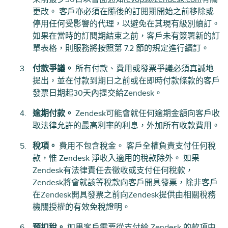
更改。 客戶亦必須在隨後的訂閱期開始之前移除或
停用任何受影響的代理，以避免在其現有級別續訂。
如果在當時的訂閱期結束之前，客戶未有簽署新的訂
單表格，則服務將按照第 7.2 節的規定進行續訂。
付款爭議。
所有付款、費用或發票爭議必須真誠地
提出，並在付款到期日之前或在即時付款條款的客戶
發票日期起30天內提交給Zendesk。
逾期付款。
Zendesk可能會就任何逾期金額向客戶收
取法律允許的最高利率的利息，外加所有收款費用。
稅項。
費用不包含稅金。 客戶全權負責支付任何稅
款，惟 Zendesk 淨收入適用的稅款除外。 如果
Zendesk有法律責任去徵收或支付任何稅款，
Zendesk將會就該等稅款向客戶開具發票，除非客戶
在Zendesk開具發票之前向Zendesk提供由相關稅務
機關授權的有效免稅證明。
預扣稅。
如果客戶需要從支付給 Zendesk 的款項中