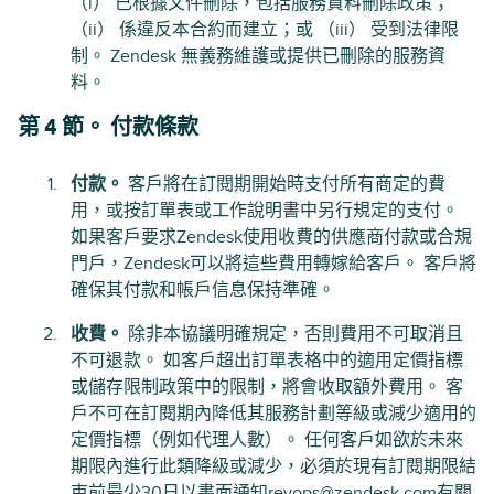
（i） 已根據文件刪除，包括服務資料刪除政策；
（ii） 係違反本合約而建立；或 （iii） 受到法律限
制。 Zendesk 無義務維護或提供已刪除的服務資
料。
第 4 節。 付款條款
付款。
客戶將在訂閱期開始時支付所有商定的費
用，或按訂單表或工作說明書中另行規定的支付。
如果客戶要求Zendesk使用收費的供應商付款或合規
門戶，Zendesk可以將這些費用轉嫁給客戶。 客戶將
確保其付款和帳戶信息保持準確。
收費。
除非本協議明確規定，否則費用不可取消且
不可退款。 如客戶超出訂單表格中的適用定價指標
或儲存限制政策中的限制，將會收取額外費用。 客
戶不可在訂閱期內降低其服務計劃等級或減少適用的
定價指標（例如代理人數）。 任何客戶如欲於未來
期限內進行此類降級或減少，必須於現有訂閱期限結
束前最少30日以書面通知
revops@zendesk.com
有關