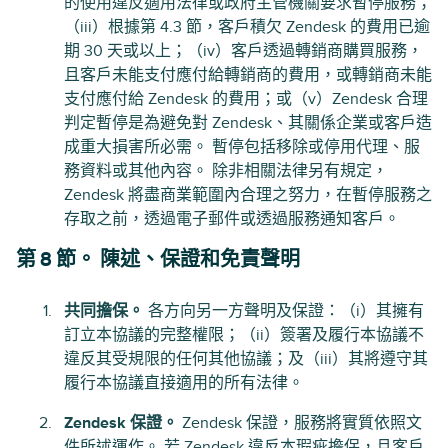
的使用違反適用法律或政府主管機關要求暫停服務；
（iii）根據第 4.3 節，客戶積欠 Zendesk 的費用已逾
期 30 天或以上；（iv）客戶透過轉銷商購買服務，
且客戶未能支付應付給轉銷商的費用，或轉銷商未能
支付應付給 Zendesk 的費用；或（v）Zendesk 合理
判定暫停是為避免對 Zendesk、其關係企業或客戶造
成重大損害所必需。 暫停包括移除或停用代理、服
務資料或其他內容。 除非相關法律另有規定，
Zendesk 將盡商業範圍內合理之努力，在暫停服務之
存取之前，透過電子郵件或透過服務通知客戶。
第 8 節。 陳述、保證和免責聲明
共同擔保。
各方向另一方聲明及保證：（i）其擁有
訂立本協議的完整權限；（ii）簽署及履行本協議不
違反其受規限的任何其他協議；及（iii）其將遵守其
履行本協議直接適用的所有法律。
Zendesk 保證。
Zendesk 保證，服務將實質依照文
件所述運作。 若 Zendesk 違反本瑕疵擔保，且客戶