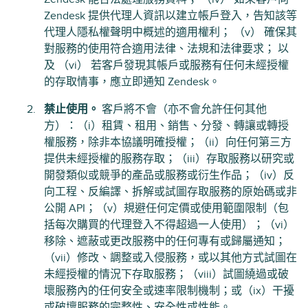
Zendesk 提供代理人資訊以建立帳戶登入，告知該等
代理人隱私權聲明中概述的適用權利； （v） 確保其
對服務的使用符合適用法律、法規和法律要求； 以
及 （vi） 若客戶發現其帳戶或服務有任何未經授權
的存取情事，應立即通知 Zendesk。
禁止使用。
客戶將不會（亦不會允許任何其他
方）：（i）租賃、租用、銷售、分發、轉讓或轉授
權服務，除非本協議明確授權；（ii）向任何第三方
提供未經授權的服務存取；（iii）存取服務以研究或
開發類似或競爭的產品或服務或衍生作品；（iv）反
向工程、反編譯、拆解或試圖存取服務的原始碼或非
公開 API；（v）規避任何定價或使用範圍限制（包
括每次購買的代理登入不得超過一人使用）；（vi）
移除、遮蔽或更改服務中的任何專有或歸屬通知；
（vii）修改、調整或入侵服務，或以其他方式試圖在
未經授權的情況下存取服務；（viii）試圖繞過或破
壞服務內的任何安全或速率限制機制；或（ix）干擾
或破壞服務的完整性、安全性或性能。