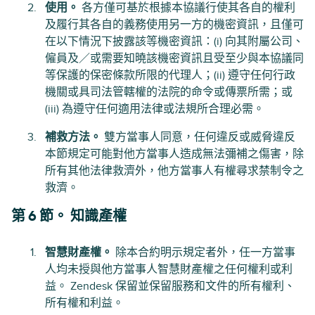
使用。
各方僅可基於根據本協議行使其各自的權利
及履行其各自的義務使用另一方的機密資訊，且僅可
在以下情況下披露該等機密資訊：(i) 向其附屬公司、
僱員及／或需要知曉該機密資訊且受至少與本協議同
等保護的保密條款所限的代理人；(ii) 遵守任何行政
機關或具司法管轄權的法院的命令或傳票所需；或
(iii) 為遵守任何適用法律或法規所合理必需。
補救方法。
雙方當事人同意，任何違反或威脅違反
本節規定可能對他方當事人造成無法彌補之傷害，除
所有其他法律救濟外，他方當事人有權尋求禁制令之
救濟。
第 6 節。 知識產權
智慧財產權。
除本合約明示規定者外，任一方當事
人均未授與他方當事人智慧財產權之任何權利或利
益。 Zendesk 保留並保留服務和文件的所有權利、
所有權和利益。