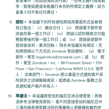
緊急事件（包括疫情和流行病）、恐怖主義行為或戰
爭，致使延遲或未能履行本合約所規定之義務，該方
當事人均不負任何責任。
通知。
本協議下的所有通知將採用書面形式並被視
為已發出：（i） 親自交付；（ii） 透過電子郵件發
送後的第一個工作日；（iii） 透過公認的隔夜交付服
務郵寄後的第一個工作日；或 （iv） 透過掛號郵件
發送後收到，要求回執。 除非本協議另有規定，否
則將透過以下方式向 Zendesk 發送通知：（a） 電子
郵件，寄至 legalnotice@zendesk.com；或 （b） 郵
件，寄至 Zendesk，Inc.，181 Fremont Street，17th
Floor，San Francisco，California 94105 U.S.A. 收件
人： 法律部門。 Zendesk 將以書面方式通知客戶其
所提供之詳細聯絡資訊，或透過 Zendesk 服務之訊
息通知客戶帳戶所有人。
準據法。
本協議將受加利福尼亞洲法律管限，而無
須參考法律衝突原則。 客戶同意接受加利福尼亞州
三藩市縣普通管轄法院的專屬個人管轄權和審判地