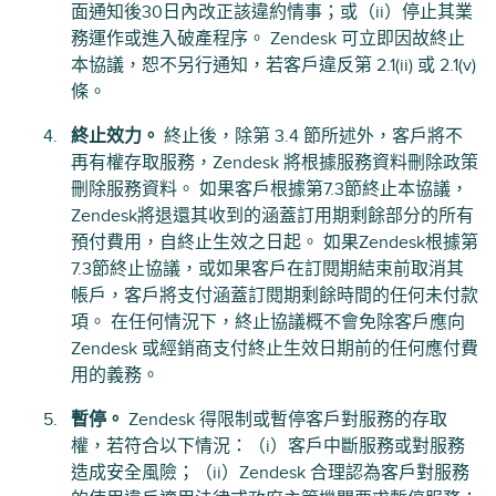
面通知後30日內改正該違約情事；或（ii）停止其業
務運作或進入破產程序。 Zendesk 可立即因故終止
本協議，恕不另行通知，若客戶違反第 2.1(ii) 或 2.1(v)
條。
終止效力。
終止後，除第 3.4 節所述外，客戶將不
再有權存取服務，Zendesk 將根據服務資料刪除政策
刪除服務資料。 如果客戶根據第7.3節終止本協議，
Zendesk將退還其收到的涵蓋訂用期剩餘部分的所有
預付費用，自終止生效之日起。 如果Zendesk根據第
7.3節終止協議，或如果客戶在訂閱期結束前取消其
帳戶，客戶將支付涵蓋訂閱期剩餘時間的任何未付款
項。 在任何情況下，終止協議概不會免除客戶應向
Zendesk 或經銷商支付終止生效日期前的任何應付費
用的義務。
暫停。
Zendesk 得限制或暫停客戶對服務的存取
權，若符合以下情況：（i）客戶中斷服務或對服務
造成安全風險；（ii）Zendesk 合理認為客戶對服務