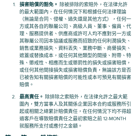
損害賠償的豁免。
除被排除的索賠外，在法律允許
的最大範圍內，在任何情況下和根據任何法律理論
（無論是合同、侵權、過失還是其他方式），任何一
方或其各自的聯屬公司、高級人員、董事、僱員、代
理、服務提供者、供應商或許可人均不應對另一方或
其聯屬公司因本協議或服務而招致的任何利潤損失、
銷售或業務損失、資料丟失、業務中斷、商譽損失、
遮蓋或替換成本，或任何其他類型的間接、附帶、特
殊、懲戒性、相應而生或懲罰性的損失或損害賠償，
或任何其他間接損失或損害賠償負責，無論該方是否
已被告知有關損害賠償的可能性或本可預見有關損害
賠償。
最高責任。
除排除之索賠外，在法律允許之最大範
圍內，雙方當事人及其關係企業因本合約或服務所引
起或相關之總累計賠償責任，在任何情況下均不得超
過客戶在導致賠償責任之最初索賠之前 12-MONTH
就服務所支付或應付之金額。