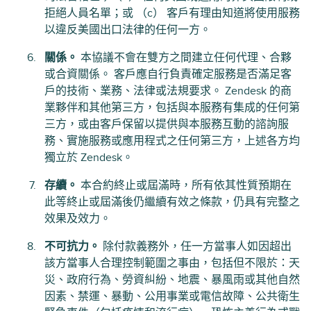
拒絕人員名單；或 （c） 客戶有理由知道將使用服務
以違反美國出口法律的任何一方。
關係。
本協議不會在雙方之間建立任何代理、合夥
或合資關係。 客戶應自行負責確定服務是否滿足客
戶的技術、業務、法律或法規要求。 Zendesk 的商
業夥伴和其他第三方，包括與本服務有集成的任何第
三方，或由客戶保留以提供與本服務互動的諮詢服
務、實施服務或應用程式之任何第三方，上述各方均
獨立於 Zendesk。
存續。
本合約終止或屆滿時，所有依其性質預期在
此等終止或屆滿後仍繼續有效之條款，仍具有完整之
效果及效力。
不可抗力。
除付款義務外，任一方當事人如因超出
該方當事人合理控制範圍之事由，包括但不限於：天
災、政府行為、勞資糾紛、地震、暴風雨或其他自然
因素、禁運、暴動、公用事業或電信故障、公共衛生