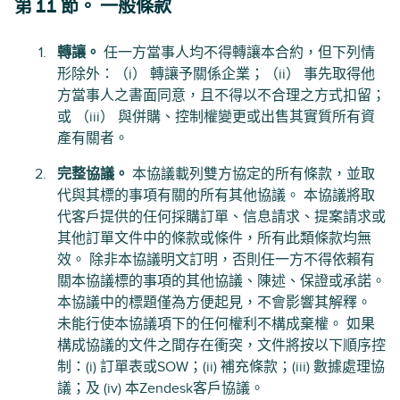
第 11 節。 一般條款
轉讓。
任一方當事人均不得轉讓本合約，但下列情
形除外：（i） 轉讓予關係企業；（ii） 事先取得他
方當事人之書面同意，且不得以不合理之方式扣留；
或 （iii） 與併購、控制權變更或出售其實質所有資
產有關者。
完整協議。
本協議載列雙方協定的所有條款，並取
代與其標的事項有關的所有其他協議。 本協議將取
代客戶提供的任何採購訂單、信息請求、提案請求或
其他訂單文件中的條款或條件，所有此類條款均無
效。 除非本協議明文訂明，否則任一方不得依賴有
關本協議標的事項的其他協議、陳述、保證或承諾。
本協議中的標題僅為方便起見，不會影響其解釋。
未能行使本協議項下的任何權利不構成棄權。 如果
構成協議的文件之間存在衝突，文件將按以下順序控
制：(i) 訂單表或SOW；(ii) 補充條款；(iii) 數據處理協
議；及 (iv) 本Zendesk客戶協議。