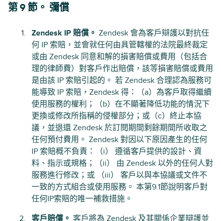
第 9 節。 彌償
Zendesk IP 賠償。
Zendesk 會為客戶辯護以對抗任
何 IP 索賠，並會就任何由具管轄權的法院最終裁定
或由 Zendesk 同意和解的損害賠償或費用（包括合
理的律師費）對客戶作出賠償，該等損害賠償或費用
是由該 IP 索賠引起的。 若 Zendesk 合理認為服務可
能導致 IP 索賠，Zendesk 得：（a）為客戶取得繼續
使用服務的權利；（b）在不顯著降低功能的情況下
更換或修改所指稱的侵權部分；或（c）終止本協
議，並退還 Zendesk 於訂閱期間剩餘期間所收取之
任何預付費用。 Zendesk 對因以下原因產生的任何
IP 索賠概不負責：（i） 遵循客戶提供的設計、資
料、指示或規格；（ii） 由 Zendesk 以外的任何人對
服務進行修改；或 （iii） 客戶以與本協議或文件不
一致的方式組合或使用服務。 本第9.1節說明客戶對
任何IP索賠的唯一補救措施。
客戶賠償。
客戶將為 Zendesk 及其關係企業辯護並