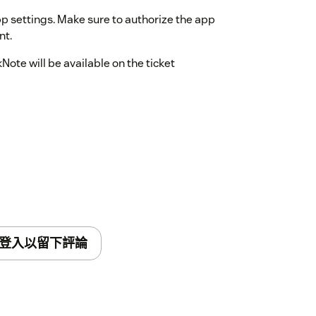
p settings. Make sure to authorize the app
nt.
Note will be available on the ticket
登入以留下評論