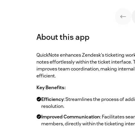
About this app
QuickNote enhances Zendesk's ticketing workf
notes effortlessly within the ticket interface
improves team coordination, making intern
efficient.
Key Benefits:
Efficiency
: Streamlines the process of addi
resolution.
Improved Communication
: Facilitates s
members, directly within the ticketing inter