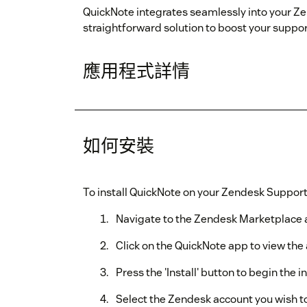
QuickNote integrates seamlessly into your Z
straightforward solution to boost your suppor
應用程式詳情
如何安裝
To install QuickNote on your Zendesk Support
Navigate to the Zendesk Marketplace a
Click on the QuickNote app to view the 
Press the 'Install' button to begin the i
Select the Zendesk account you wish to