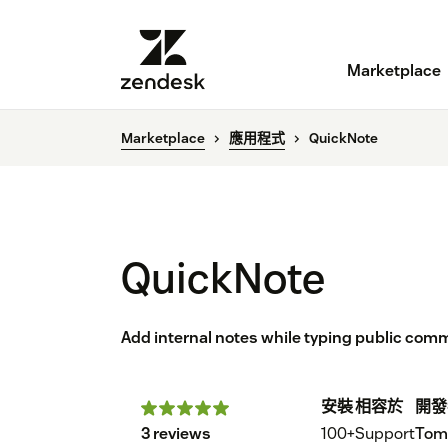
Marketplace
Marketplace
應用程式
QuickNote
QuickNote
Add internal notes while typing public com
安裝
相容於
開發
3 reviews
100+
Support
Toma