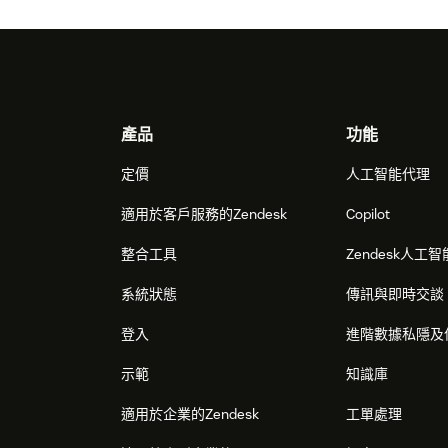
Footer
產品
功能
定價
人工智能代理
適用於客戶服務的Zendesk
Copilot
整合工具
Zendesk人工智
系統狀態
傳訊與即時交談
登入
進階數據私隱及
示範
知識庫
適用於企業的Zendesk
工單處理