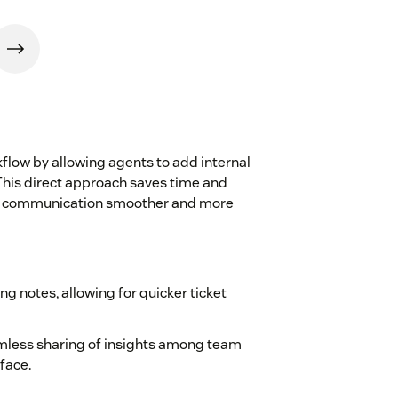
low by allowing agents to add internal
. This direct approach saves time and
al communication smoother and more
ng notes, allowing for quicker ticket
eamless sharing of insights among team
face.