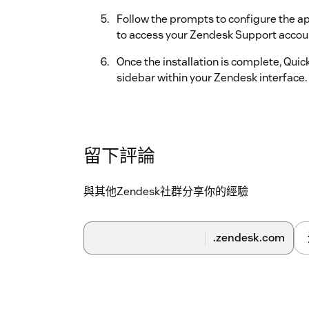
Follow the prompts to configure the ap
to access your Zendesk Support accou
Once the installation is complete, Quick
sidebar within your Zendesk interface.
留下評論
與其他Zendesk社群分享你的經驗
.zendesk.com