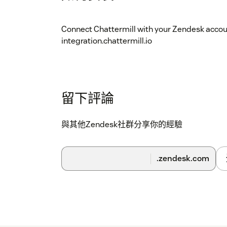
Connect Chattermill with your Zendesk accoun
integration.chattermill.io
留下評論
與其他Zendesk社群分享你的經驗
.zendesk.com