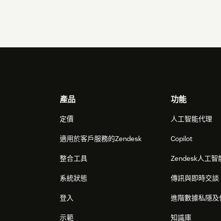
Footer
產品
功能
定價
人工智能代理
適用於客戶服務的Zendesk
Copilot
整合工具
Zendesk人工智
系統狀態
傳訊與即時交談
登入
進階數據私隱及
示範
知識庫