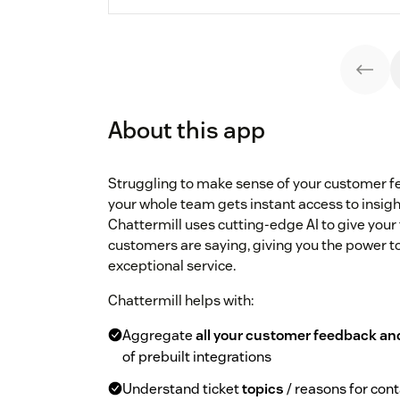
About this app
Struggling to make sense of your customer f
your whole team gets instant access to insig
Chattermill uses cutting-edge AI to give your
customers are saying, giving you the power t
exceptional service.
Chattermill helps with:
Aggregate
all your customer feedback an
of prebuilt integrations
Understand ticket
topics
/ reasons for con