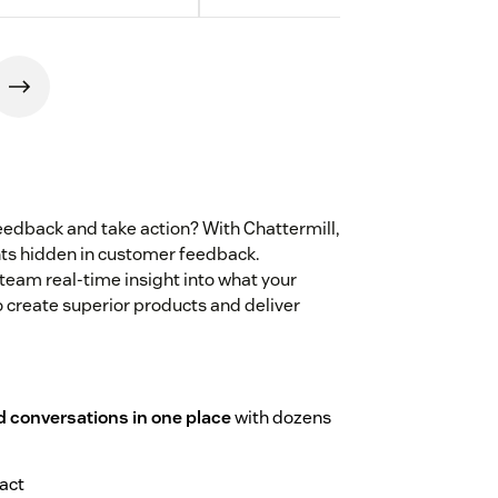
eedback and take action? With Chattermill,
hts hidden in customer feedback.
 team real-time insight into what your
o create superior products and deliver
d conversations in one place
with dozens
tact