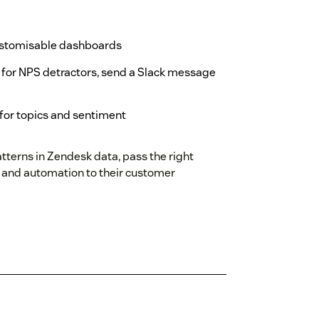
ustomisable dashboards
s for NPS detractors, send a Slack message
for topics and sentiment
tterns in Zendesk data, pass the right
e and automation to their customer