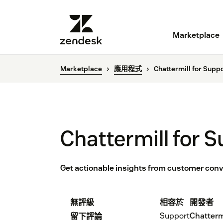
Marketplace
Marketplace
應用程式
Chattermill for Supp
Chattermill for 
Get actionable insights from customer conv
無評級
相容於
開發者
Support
Chattermi
留下評論