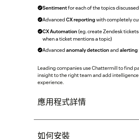
Sentiment
for each of the topics discussed
Advanced
CX reporting
with completely c
CX Automation
(eg. create Zendesk ticket
when a ticket mentions a topic)
Advanced
anomaly detection
and
alerting
Leading companies use Chattermill to find pa
insight to the right team and add intelligenc
experience.
應用程式詳情
如何安裝