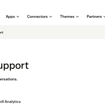
Apps
Connectors
Themes
Partners
ort
Support
ersations.
ll Analytics