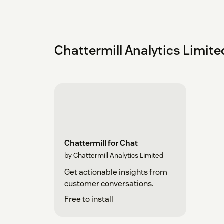
Chattermill Analytics 
Chattermill for Chat
by Chattermill Analytics Limited
Get actionable insights from
customer conversations.
Free to install