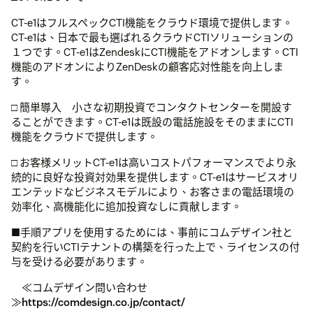
CT-e1はフルスペックCTI機能をクラウド環境で提供します。
CT-e1は、日本で最も選ばれるクラウドCTIソリューションの
１つです。CT-e1はZendeskにCTI機能をアドオンします。CTI
機能のアドオンによりZenDeskの顧客応対性能を向上しま
す。
□ 簡単導入 小さな初期投資でコンタクトセンターを開設す
ることができます。CT-e1は既設の電話施設をそのままにCTI
機能をクラウドで提供します。
□ お客様メリットCT-e1は高いコストパフォーマンスでより永
続的に良好な投資対効果を提供します。CT-e1はサービスオリ
エンテッドなビジネスモデルにより、お客さまの電話環境の
効率化、高機能化に追加投資なしに貢献します。
■手順アプリを使用するためには、事前にコムデザイン社と
契約を行いCTIテナントの構築を行った上で、ライセンスの付
与を受ける必要があります。
≪コムデザイン問い合わせ
≫
https://comdesign.co.jp/contact/