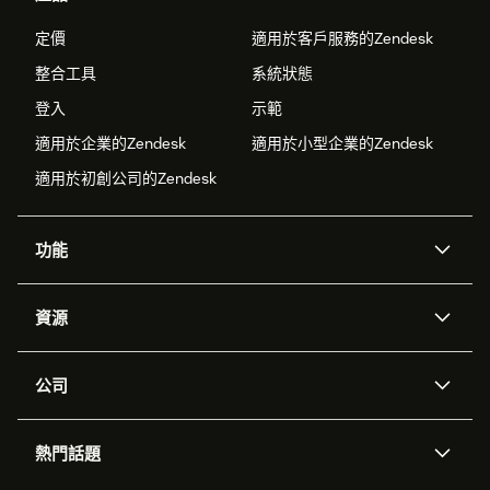
定價
適用於客戶服務的Zendesk
整合工具
系統狀態
登入
示範
適用於企業的Zendesk
適用於小型企業的Zendesk
適用於初創公司的Zendesk
功能
人工智能代理
Copilot
資源
Zendesk人工智能
傳訊與即時交談
支援中心
安全性
進階數據私隱及保護
知識庫
公司
應用程式介面和開發者
網誌
工單處理
語音
關於我們
Zendesk是什麼？
人工智能研究
活動及網絡研討會
社群論壇
報告和分析
熱門話題
職位空缺
共容與歸屬
客戶案例
Academy
勞動力管理
品質保證