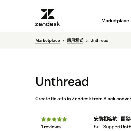
Marketplace
Marketplace
應用程式
Unthread
Unthread
Create tickets in Zendesk from Slack conve
安裝
相容於
開發
1 reviews
5+
Support
Unt