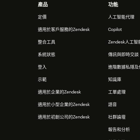
Footer
產品
功能
定價
人工智能代理
適用於客戶服務的Zendesk
Copilot
整合工具
Zendesk人工智
系統狀態
傳訊與即時交談
登入
進階數據私隱及
示範
知識庫
適用於企業的Zendesk
工單處理
適用於小型企業的Zendesk
語音
適用於初創公司的Zendesk
社群論壇
報告和分析