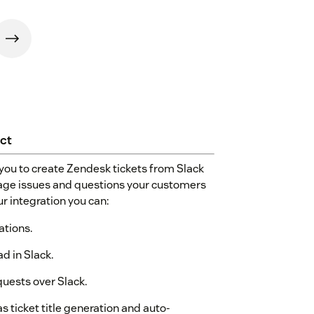
ct
you to create Zendesk tickets from Slack
nage issues and questions your customers
r integration you can:
ations.
d in Slack.
uests over Slack.
 ticket title generation and auto-