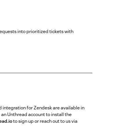
equests into prioritized tickets with
d integration for Zendesk are available in
 an Unthread account to install the
ead.io
to sign up or reach out to us via