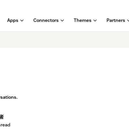
Apps
Connectors
Themes
Partners
rsations.
者
hread