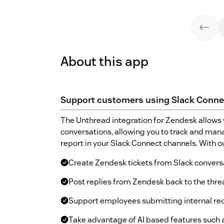
About this app
Support customers using Slack Conne
The Unthread integration for Zendesk allows 
conversations, allowing you to track and ma
report in your Slack Connect channels. With ou
Create Zendesk tickets from Slack convers
Post replies from Zendesk back to the threa
Support employees submitting internal req
Take advantage of AI based features such as