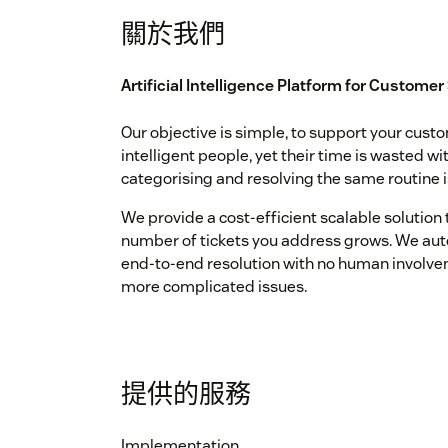
關於我們
Artificial Intelligence Platform for Customer
Our objective is simple, to support your cus
intelligent people, yet their time is wasted w
categorising and resolving the same routine 
We provide a cost-efficient scalable solutio
number of tickets you address grows. We au
end-to-end resolution with no human involvem
more complicated issues.
提供的服務
Implementation