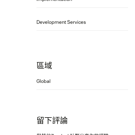
Development Services
區域
Global
留下評論