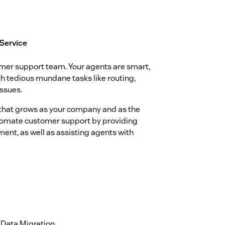
 Service
tomer support team. Your agents are smart,
ith tedious mundane tasks like routing,
issues.
n that grows as your company and as the
tomate customer support by providing
ent, as well as assisting agents with
Data Migration