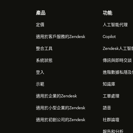
Footer
產品
功能
定價
人工智能代理
適用於客戶服務的Zendesk
Copilot
整合工具
Zendesk人工智
系統狀態
傳訊與即時交談
登入
進階數據私隱及
示範
知識庫
適用於企業的Zendesk
工單處理
適用於小型企業的Zendesk
語音
適用於初創公司的Zendesk
社群論壇
報告和分析