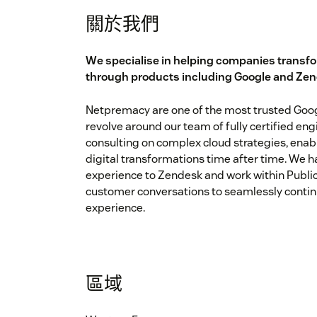
關於我們
We specialise in helping companies transfo
through products including Google and Ze
Netpremacy are one of the most trusted Goog
revolve around our team of fully certified eng
consulting on complex cloud strategies, enabl
digital transformations time after time. We
experience to Zendesk and work within Publi
customer conversations to seamlessly conti
experience.
區域