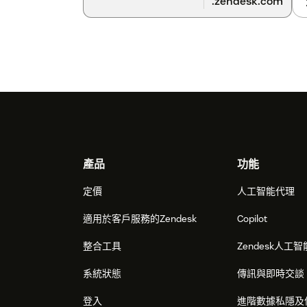
.zendesk.com
Footer
產品
功能
定價
人工智能代理
適用於客戶服務的Zendesk
Copilot
整合工具
Zendesk人工智
系統狀態
傳訊與即時交談
登入
進階數據私隱及