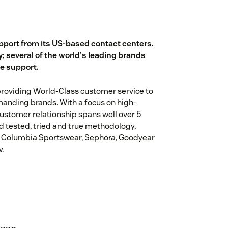
port from its US-based contact centers.
; several of the world's leading brands
ve support.
 providing World-Class customer service to
anding brands. With a focus on high-
customer relationship spans well over 5
 tested, tried and true methodology,
on, Columbia Sportswear, Sephora, Goodyear
.