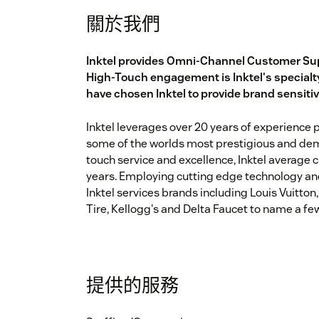
關於我們
Inktel provides Omni-Channel Customer Sup
High-Touch engagement is Inktel's specialty
have chosen Inktel to provide brand sensiti
Inktel leverages over 20 years of experience
some of the worlds most prestigious and dem
touch service and excellence, Inktel average 
years. Employing cutting edge technology and
Inktel services brands including Louis Vuitt
Tire, Kellogg's and Delta Faucet to name a few
提供的服務