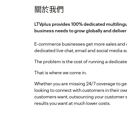
關於我們
LTVplus provides 100% dedicated multilingu
business needs to grow globally and delive
E-commerce businesses get more sales and de
dedicated live chat, email and social media s
The problem is the cost of running a dedicat
That is where we come in.
Whether you are missing 24/7 coverage to get
looking to connect with customers in their ow
customers want, outsourcing your customer se
results you want at much lower costs.