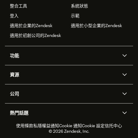
整合工具
系統狀態
登入
示範
適用於企業的Zendesk
適用於小型企業的Zendesk
適用於初創公司的Zendesk
功能
人工智能代理
Copilot
資源
Zendesk人工智能
傳訊與即時交談
支援中心
安全性
進階數據私隱及保護
知識庫
公司
應用程式介面和開發者
網誌
工單處理
語音
關於我們
Zendesk是什麼？
人工智能研究
活動及網絡研討會
社群論壇
報告和分析
熱門話題
職位空缺
共容與歸屬
客戶案例
Academy
勞動力管理
品質保證
2026年客戶體驗趨勢
產品最新消息
使用條款
私隱權益通知
Cookie 通知
Cookie 設定
信托中心
可持續發展報告
Zendesk基金會
合作夥伴
專業服務
即時交談
客戶入口網站
© 2026 Zendesk, Inc.
客戶服務軟件
客戶服務中心工單處理軟件
Zendesk Ventures
法務