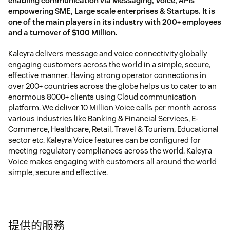
enabling communication via Messaging, Voice, APIs
empowering SME, Large scale enterprises & Startups. It is
one of the main players in its industry with 200+ employees
and a turnover of $100 Million.
Kaleyra delivers message and voice connectivity globally
engaging customers across the world in a simple, secure,
effective manner. Having strong operator connections in
over 200+ countries across the globe helps us to cater to an
enormous 8000+ clients using Cloud communication
platform. We deliver 10 Million Voice calls per month across
various industries like Banking & Financial Services, E-
Commerce, Healthcare, Retail, Travel & Tourism, Educational
sector etc. Kaleyra Voice features can be configured for
meeting regulatory compliances across the world. Kaleyra
Voice makes engaging with customers all around the world
simple, secure and effective.
提供的服務