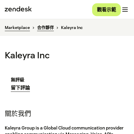
觀看示範
Marketplace
合作夥伴
Kaleyra Inc
Kaleyra Inc
無評級
留下評論
關於我們
Kaleyra Group is a Global Cloud communication provider