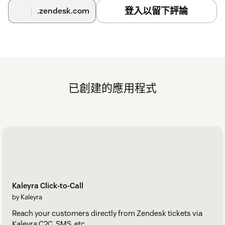
登入以留下評論
.zendesk.com
已創建的應用程式
Kaleyra Click-to-Call
by Kaleyra
Reach your customers directly from Zendesk tickets via
Kaleyra C2C, SMS, etc