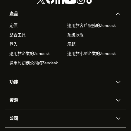
產品
定價
適用於客戶服務的Zendesk
整合工具
系統狀態
登入
示範
適用於企業的Zendesk
適用於小型企業的Zendesk
適用於初創公司的Zendesk
功能
人工智能代理
Copilot
資源
Zendesk人工智能
傳訊與即時交談
支援中心
安全性
進階數據私隱及保護
知識庫
公司
應用程式介面和開發者
網誌
工單處理
語音
關於我們
Zendesk是什麼？
人工智能研究
活動及網絡研討會