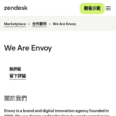
觀看示範
Marketplace
合作夥伴
We Are Envoy
We Are Envoy
無評級
留下評論
關於我們
Envoy is a brand and digital innovation agency founded in