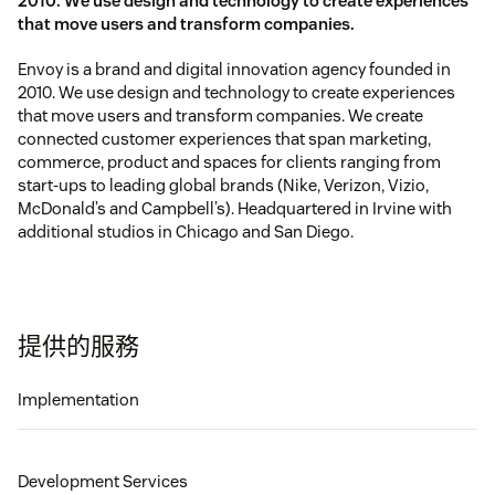
2010. We use design and technology to create experiences
that move users and transform companies.
Envoy is a brand and digital innovation agency founded in
2010. We use design and technology to create experiences
that move users and transform companies. We create
connected customer experiences that span marketing,
commerce, product and spaces for clients ranging from
start-ups to leading global brands (Nike, Verizon, Vizio,
McDonald’s and Campbell’s). Headquartered in Irvine with
additional studios in Chicago and San Diego.
提供的服務
Implementation
Development Services