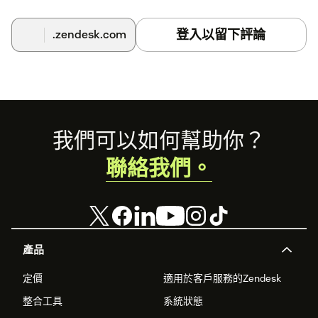
登入以留下評論
.zendesk.com
Footer
我們可以如何幫助你？
聯絡我們。
產品
定價
適用於客戶服務的Zendesk
整合工具
系統狀態