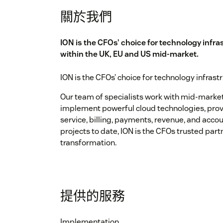
關於我們
ION is the CFOs’ choice for technology infr
within the UK, EU and US mid-market.
ION is the CFOs’ choice for technology infras
Our team of specialists work with mid-marke
implement powerful cloud technologies, provid
service, billing, payments, revenue, and acco
projects to date, ION is the CFOs trusted part
transformation.
提供的服務
Implementation