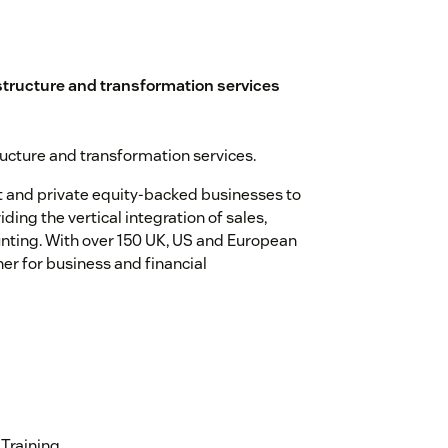
astructure and transformation services
tructure and transformation services.
t and private equity-backed businesses to
ing the vertical integration of sales,
unting. With over 150 UK, US and European
ner for business and financial
Training