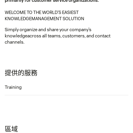
primarily for customer service organizations.
WELCOME TO THE WORLD’S EASIEST
KNOWLEDGEMANAGEMENT SOLUTION
Simply organize and share your company’s
knowledgeacross all teams, customers, and contact
channels.
提供的服務
Training
區域