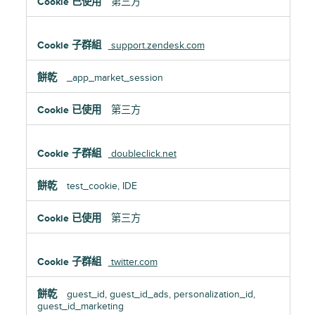
第三方
support.zendesk.com
_app_market_session
第三方
doubleclick.net
test_cookie, IDE
第三方
twitter.com
guest_id, guest_id_ads, personalization_id,
guest_id_marketing