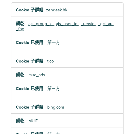
定
zendesk.hk
向
Cookie
ajs_group_id
,
ajs_user_id
,
_uetsid
,
_gcl_au
,
_fbp
第一方
t.co
muc_ads
第三方
bing.com
MUID