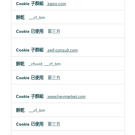
kaizo.com
__cf_bm
第三方
seif-consult.com
_cfuvid, __cf_bm
第三方
www.heymarket.com
__cf_bm
第三方