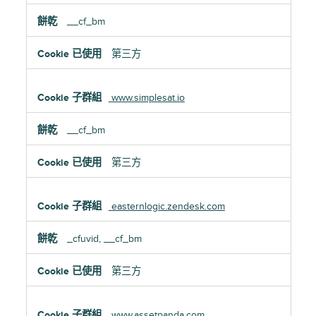
__cf_bm
第三方
www.simplesat.io
__cf_bm
第三方
easternlogic.zendesk.com
_cfuvid, __cf_bm
第三方
www.assetpanda.com