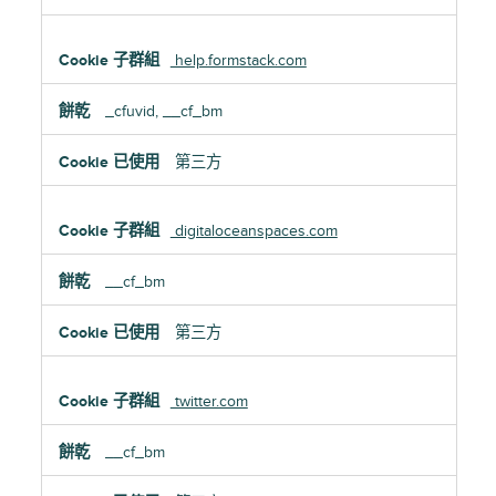
help.formstack.com
_cfuvid, __cf_bm
第三方
digitaloceanspaces.com
__cf_bm
第三方
twitter.com
__cf_bm