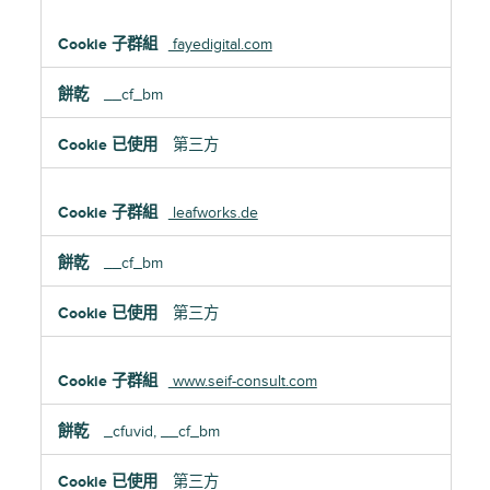
fayedigital.com
__cf_bm
第三方
leafworks.de
__cf_bm
第三方
www.seif-consult.com
_cfuvid, __cf_bm
第三方