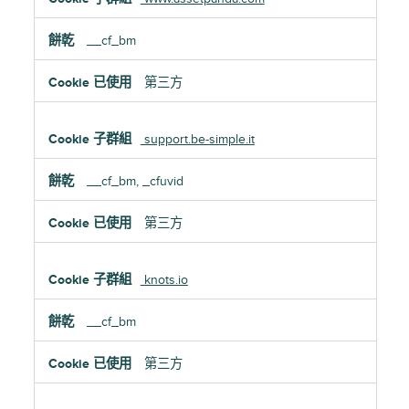
__cf_bm
第三方
support.be-simple.it
__cf_bm, _cfuvid
第三方
knots.io
__cf_bm
第三方