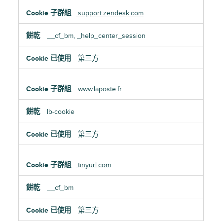
support.zendesk.com
__cf_bm, _help_center_session
第三方
www.laposte.fr
lb-cookie
第三方
tinyurl.com
__cf_bm
第三方