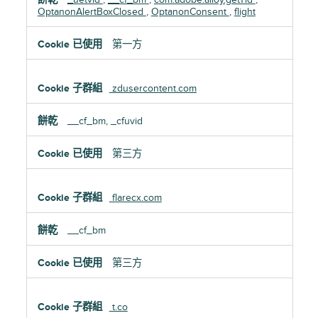
OptanonAlertBoxClosed
,
OptanonConsent
,
flight
第一方
zdusercontent.com
__cf_bm, _cfuvid
第三方
flarecx.com
__cf_bm
第三方
t.co