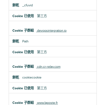
_cfuvid
第三方
devopsintegration.io
Path
第三方
cdn.cr-relay.com
cookiecookie
第三方
www.laposte.fr