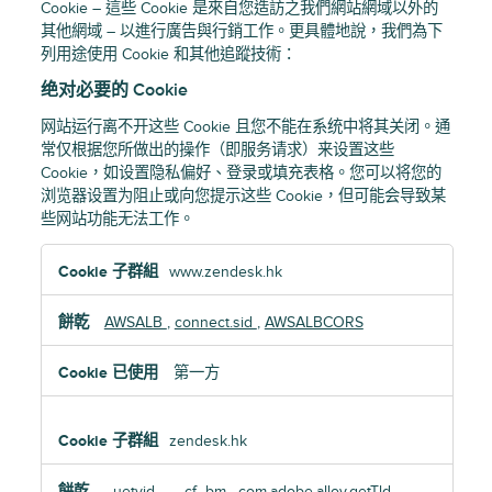
Cookie – 這些 Cookie 是來自您造訪之我們網站網域以外的
其他網域 – 以進行廣告與行銷工作。更具體地說，我們為下
列用途使用 Cookie 和其他追蹤技術：
绝对必要的 Cookie
网站运行离不开这些 Cookie 且您不能在系统中将其关闭。通
常仅根据您所做出的操作（即服务请求）来设置这些
Cookie，如设置隐私偏好、登录或填充表格。您可以将您的
浏览器设置为阻止或向您提示这些 Cookie，但可能会导致某
些网站功能无法工作。
绝
www.zendesk.hk
对
必
AWSALB
,
connect.sid
,
AWSALBCORS
要
的
第一方
Cookie
zendesk.hk
_uetvid
,
__cf_bm
,
com.adobe.alloy.getTld
,