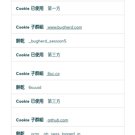
第一方
www.bugherd.com
_bugherd_session5
第三方
6sc.co
6suuid
第三方
github.com
_octo, _gh_sess, logged_in