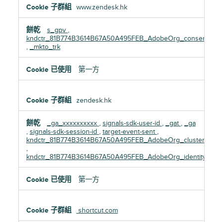
性
www.zendesk.hk
能
Cookie
s_gpv
,
kndctr_81B774B3614B67A50A495FEB_AdobeOrg_consent
,
_mkto_trk
第一方
zendesk.hk
_ga_xxxxxxxxxx
,
signals-sdk-user-id
,
_gat
,
_ga
,
signals-sdk-session-id
,
target-event-sent
,
kndctr_81B774B3614B67A50A495FEB_AdobeOrg_cluster
,
kndctr_81B774B3614B67A50A495FEB_AdobeOrg_identity
第一方
shortcut.com