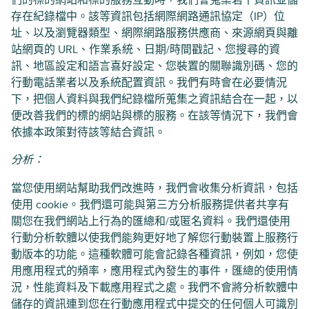
們的標的網站和標的服務互動時，我們會蒐集若干資訊並儲
存在紀錄檔中。該等資訊包括網際網路通訊協定（IP）位
址、以及瀏覽器類型、網際網路服務供應商、來源網頁與離
站網頁的 URL、作業系統、日期/時間戳記、您搜尋的資
訊、地區設定和語言喜好設定、您裝置的關聯識別碼、您的
行動電話業者以及系統配置資訊。我們有時會在必要情況
下，把個人資料與我們紀錄檔所蒐集之資訊結合在一起，以
便改善我們的標的網站與標的服務。在該等情況下，我們會
依據本政策對待該等結合資訊。
分析：
當您使用網站幫助我們改進時，我們會收集分析資訊，包括
使用 cookie。我們還可能與第三方分析服務提供者共享有
關您在我們網站上行為的匯總和/或匿名資料。我們還使用
行動分析軟體以​​使我們能夠更好地了解您行動裝置上服務行
動版本的功能。這種軟體可能會記錄各種資訊，例如，您使
用應用程式的頻率，應用程式內發生的事件，匯總的使用情
況，性能資料及下載應用程式之處。我們不會將分析軟體中
儲存的資訊連到您在行動應用程式中提交的任何個人可識別