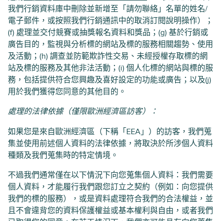
我們行銷資料庫中刪除並新增至「請勿聯絡」名單的姓名/
電子郵件，或按照我們行銷通訊中的取消訂閱說明操作）；
(f) 處理並交付競賽或抽獎報名資料和獎品；(g) 基於行銷或
廣告目的，監視與分析標的網站及標的服務相關趨勢、使用
及活動；(h) 調查並防範欺詐性交易、未經授權存取標的網
站及標的服務及其他非法活動；(i) 個人化標的網站與標的服
務，包括提供符合您興趣及喜好設定的功能或廣告；以及(j)
用於我們獲得您同意的其他目的。
處理的法律依據（僅限歐洲經濟區訪客）：
如果您是來自歐洲經濟區（下稱「EEA」）的訪客，我們蒐
集並使用前述個人資料的法律依據，將取決於所涉個人資料
種類及我們蒐集時的特定情境。
不過我們通常僅在以下情況下向您蒐集個人資料：我們需要
個人資料，才能履行我們跟您訂立之契約（例如：向您提供
我們的標的服務），或是資料處理符合我們的合法權益，並
且不會違背您的資料保護權益或基本權利與自由，或者我們