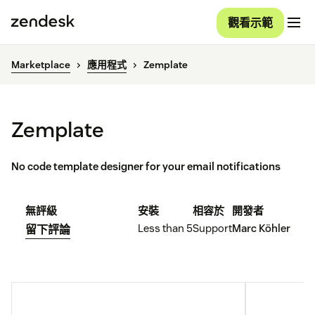
觀看示範
Marketplace
應用程式
Zemplate
Zemplate
No code template designer for your email notifications
無評級
安裝
相容於
開發者
Less than 5
Support
Marc Köhler
留下評論