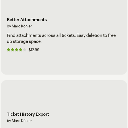
Better Attachments
by Marc Köhler
Find attachments across all tickets. Easy deletion to free
up storage space.
$12.99
Ticket History Export
by Marc Köhler