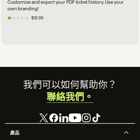
Customize and export your PDF ticket history. Use your
own branding!
$19.99
Footer
我們可以如何幫助你？
聯絡我們。
產品