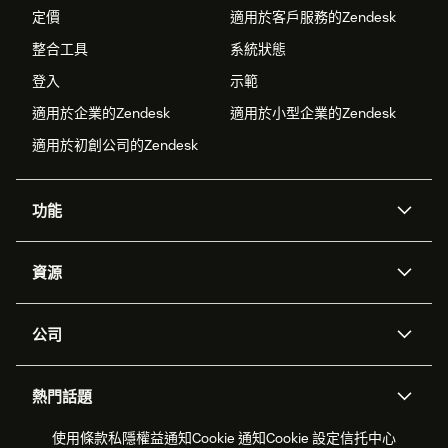
定價
適用於客戶服務的Zendesk
整合工具
系統狀態
登入
示範
適用於企業的Zendesk
適用於小型企業的Zendesk
適用於初創公司的Zendesk
功能
人工智能代理
Copilot
資源
Zendesk人工智能
傳訊與即時交談
支援中心
安全性
進階數據私隱及保護
知識庫
公司
應用程式介面和開發者
網誌
工單處理
語音
關於我們
Zendesk是什麼？
人工智能研究
活動及網絡研討會
社群論壇
報告和分析
熱門話題
職位空缺
共容與歸屬
客戶案例
Academy
勞動力管理
品質保證
2026年客戶體驗趨勢
產品最新消息
使用條款
私隱權益通知
Cookie 通知
Cookie 設定
信托中心
可持續發展報告
Zendesk基金會
合作夥伴
專業服務
即時交談
客戶入口網站