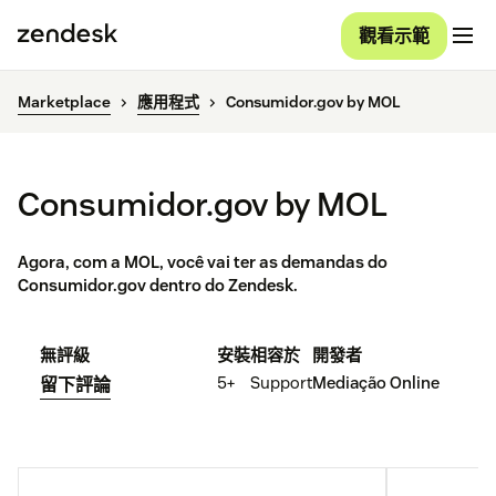
觀看示範
Marketplace
應用程式
Consumidor.gov by MOL
Consumidor.gov by MOL
Agora, com a MOL, você vai ter as demandas do
Consumidor.gov dentro do Zendesk.
無評級
安裝
相容於
開發者
5+
Support
Mediação Online
留下評論