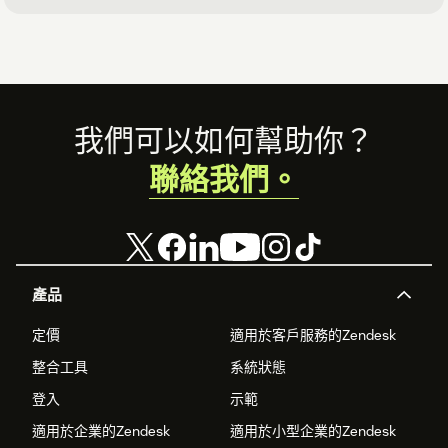
Footer
我們可以如何幫助你？
聯絡我們。
產品
定價
適用於客戶服務的Zendesk
整合工具
系統狀態
登入
示範
適用於企業的Zendesk
適用於小型企業的Zendesk