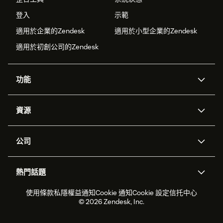
登入
示範
適用於企業的Zendesk
適用於小型企業的Zendesk
適用於初創公司的Zendesk
功能
人工智能代理
Copilot
資源
Zendesk人工智能
傳訊與即時交談
支援中心
安全性
進階數據私隱及保護
知識庫
公司
應用程式介面和開發者
網誌
工單處理
語音
關於我們
Zendesk是什麼？
人工智能研究
活動及網絡研討會
社群論壇
報告和分析
熱門話題
職位空缺
共容與歸屬
客戶案例
Academy
勞動力管理
品質保證
2026年客戶體驗趨勢
產品最新消息
使用條款
私隱權益通知
Cookie 通知
Cookie 設定
信托中心
可持續發展報告
Zendesk基金會
合作夥伴
專業服務
即時交談
客戶入口網站
© 2026 Zendesk, Inc.
客戶服務軟件
客戶服務中心工單處理軟件
Zendesk Ventures
法務