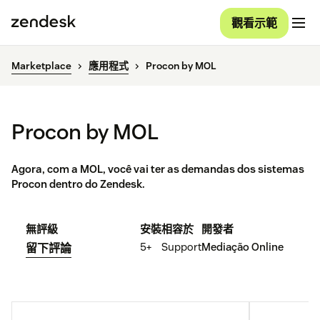
觀看示範
Marketplace
應用程式
Procon by MOL
Procon by MOL
Agora, com a MOL, você vai ter as demandas dos sistemas
Procon dentro do Zendesk.
無評級
安裝
相容於
開發者
5+
Support
Mediação Online
留下評論