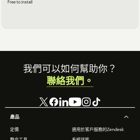
Free to install
Footer
我們可以如何幫助你？
聯絡我們。
產品
定價
適用於客戶服務的Zendesk
整合工具
系統狀態