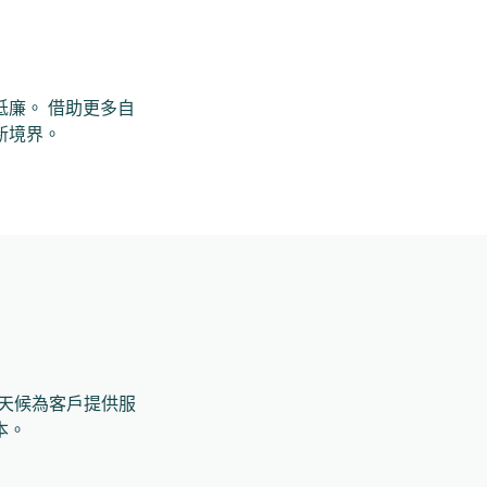
本更低廉。 借助更多自
新境界。
，即可全天候為客戶提供服
本。