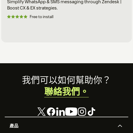
Simplify WhatsApp & SMS messaging through Zendesk |
Boost CX & EX strategies.
Free to install
Footer
我們可以如何幫助你？
聯絡我們。
產品