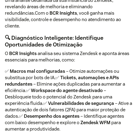
uma análise detalhada da sua instância do Zendesk,
revelando áreas de melhoria e eliminando
redundâncias.Com o
BCR Insights
, você ganha mais
visibilidade, controle e desempenho no atendimento ao
cliente.
🔍 Diagnóstico Inteligente: Identifique
Oportunidades de Otimização
O
BCR Insights
analisa seu sistema Zendesk e aponta áreas
essenciais para melhorias, como:
✅
Macros mal configuradas
– Otimize automações ou
substitua por bots de IA.✅
Tickets, automações e APIs
redundantes
– Elimine ações duplicadas para aumentar a
eficiência.✅
Workspace do agente desativado
–
Desbloqueie todo o potencial do Zendesk para uma
experiência fluida.✅
Vulnerabilidades de segurança
– Ative a
autenticação de dois fatores (2FA) para maior proteção de
dados.✅
Desempenho dos agentes
– Identifique agentes
com baixo desempenho e explore o
Zendesk WFM
para
aumentar a produtividade.