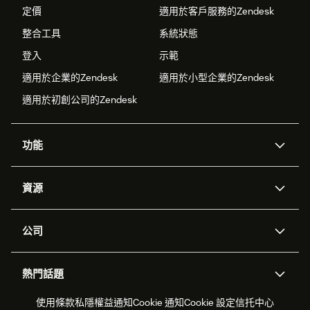
定價
適用於客戶服務的Zendesk
整合工具
系統狀態
登入
示範
適用於企業的Zendesk
適用於小型企業的Zendesk
適用於初創公司的Zendesk
功能
人工智能代理
Copilot
資源
Zendesk人工智能
傳訊與即時交談
支援中心
安全性
進階數據私隱及保護
知識庫
公司
應用程式介面和開發者
網誌
工單處理
語音
關於我們
Zendesk是什麼？
人工智能研究
活動及網絡研討會
社群論壇
報告和分析
熱門話題
職位空缺
共容與歸屬
客戶案例
Academy
勞動力管理
品質保證
2026年客戶體驗趨勢
產品最新消息
使用條款
私隱權益通知
Cookie 通知
Cookie 設定
信托中心
可持續發展報告
Zendesk基金會
合作夥伴
專業服務
即時交談
客戶入口網站