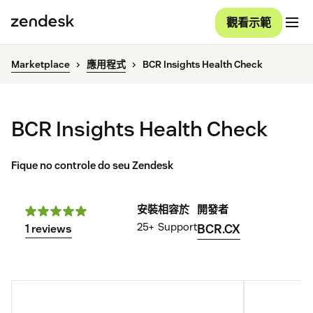
觀看示範
Marketplace
應用程式
BCR Insights Health Check
BCR Insights Health Check
Fique no controle do seu Zendesk
安裝
相容於
開發者
25+
Support
BCR.CX
1 reviews