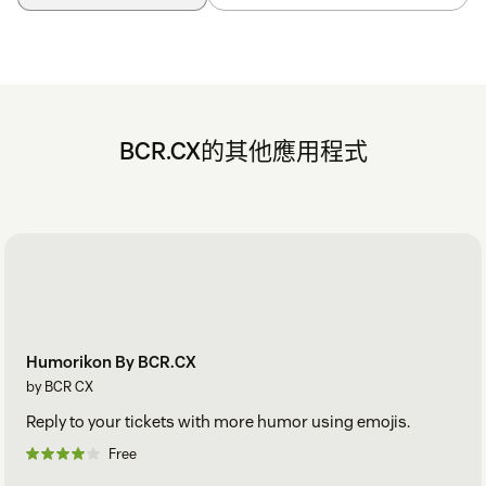
BCR.CX的其他應用程式
Humorikon By BCR.CX
by BCR CX
Reply to your tickets with more humor using emojis.
Free