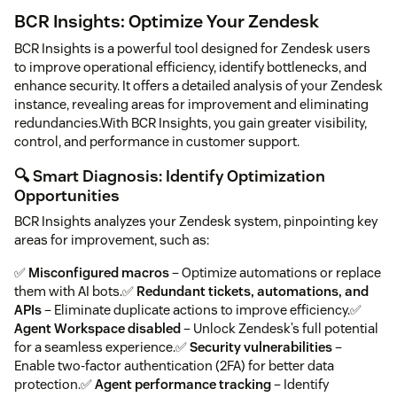
BCR Insights: Optimize Your Zendesk
BCR Insights is a powerful tool designed for Zendesk users
to improve operational efficiency, identify bottlenecks, and
enhance security. It offers a detailed analysis of your Zendesk
instance, revealing areas for improvement and eliminating
redundancies.With BCR Insights, you gain greater visibility,
control, and performance in customer support.
🔍 Smart Diagnosis: Identify Optimization
Opportunities
BCR Insights analyzes your Zendesk system, pinpointing key
areas for improvement, such as:
✅
Misconfigured macros
– Optimize automations or replace
them with AI bots.✅
Redundant tickets, automations, and
APIs
– Eliminate duplicate actions to improve efficiency.✅
Agent Workspace disabled
– Unlock Zendesk’s full potential
for a seamless experience.✅
Security vulnerabilities
–
Enable two-factor authentication (2FA) for better data
protection.✅
Agent performance tracking
– Identify