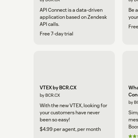
API Connect is a data-driven
Be a
application based on Zendesk
your
API calls.
Free
Free 7-day trial
VTEX by BCR.CX
Wha
Con
by BCR.CX
by B
With the new VTEX, looking for
your customers have never
Sim
been so easy!
mes
Boos
$4.99 per agent, per month