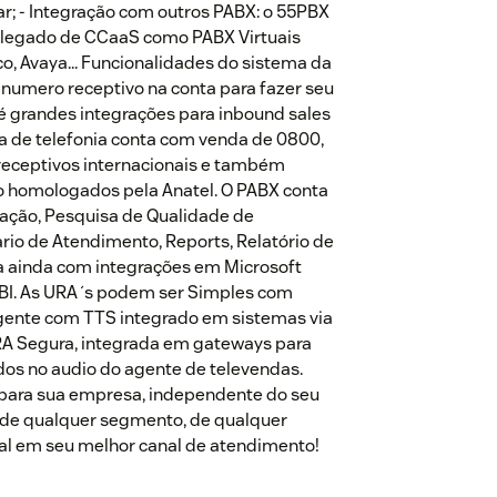
ar; - Integração com outros PABX: o 55PBX
a legado de CCaaS como PABX Virtuais
co, Avaya... Funcionalidades do sistema da
umero receptivo na conta para fazer seu
 grandes integrações para inbound sales
ma de telefonia conta com venda de 0800,
receptivos internacionais e também
o homologados pela Anatel. O PABX conta
gação, Pesquisa de Qualidade de
io de Atendimento, Reports, Relatório de
a ainda com integrações em Microsoft
e BI. As URA´s podem ser Simples com
igente com TTS integrado em sistemas via
RA Segura, integrada em gateways para
os no audio do agente de televendas.
 para sua empresa, independente do seu
 de qualquer segmento, de qualquer
al em seu melhor canal de atendimento!