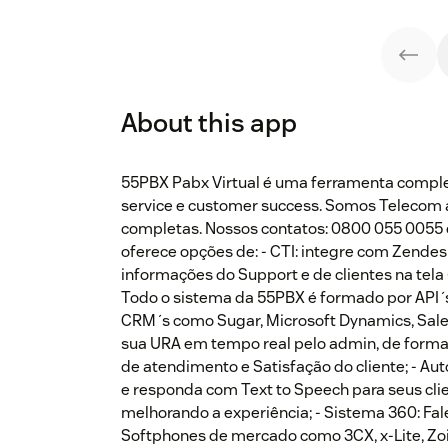
About this app
55PBX Pabx Virtual é uma ferramenta comple
service e customer success. Somos Telecom 
completas. Nossos contatos: 0800 055 0055
oferece opções de: - CTI: integre com Zendesk
informações do Support e de clientes na tela 
Todo o sistema da 55PBX é formado por API´s 
CRM´s como Sugar, Microsoft Dynamics, Salesf
sua URA em tempo real pelo admin, de forma f
de atendimento e Satisfação do cliente; - A
e responda com Text to Speech para seus cl
melhorando a experiência; - Sistema 360: Fa
Softphones de mercado como 3CX, x-Lite, Zo