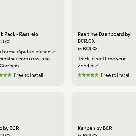
k Pack - Rastreio
Realtime Dashboard by
BCR.CX
CR CX
by BCR.CX
forma rápida e eficiente
rabalhar com o rastreio
Track in real time your
Correios.
Zendesk!
Free to install
Free to install
o by BCR
Kanban by BCR
CR.CX
by BCR.CX