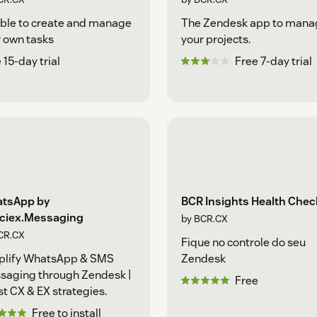
ble to create and manage
The Zendesk app to mana
 own tasks
your projects.
 15-day trial
Free 7-day trial
tsApp by
BCR Insights Health Chec
ciex.Messaging
by BCR.CX
CR.CX
Fique no controle do seu
plify WhatsApp & SMS
Zendesk
saging through Zendesk |
Free
t CX & EX strategies.
Free to install