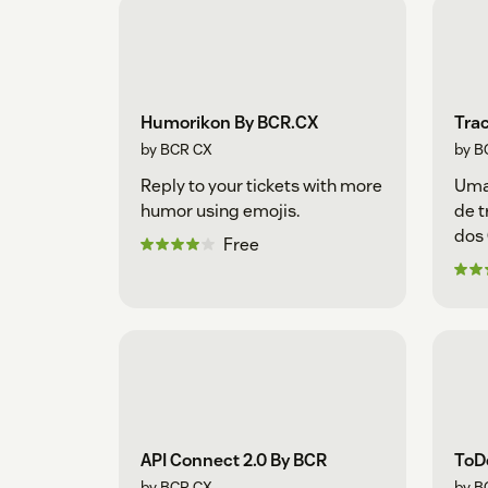
Humorikon By BCR.CX
Trac
by BCR CX
by B
Reply to your tickets with more
Uma 
humor using emojis.
de t
dos 
Free
API Connect 2.0 By BCR
ToD
by BCR.CX
by B