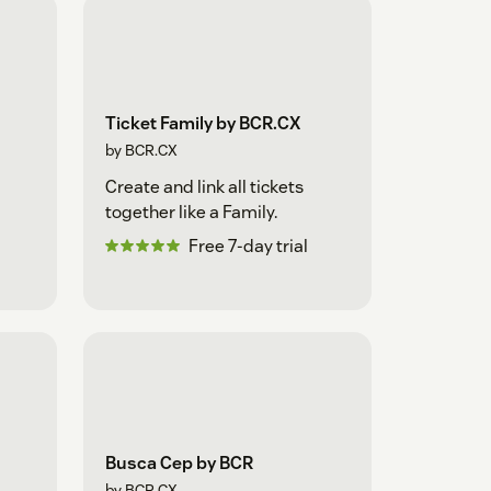
Ticket Family by BCR.CX
by BCR.CX
Create and link all tickets
together like a Family.
Free 7-day trial
Busca Cep by BCR
by BCR.CX