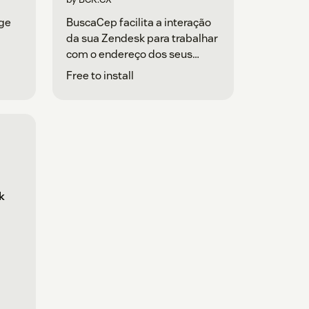
ge
BuscaCep facilita a interação
da sua Zendesk para trabalhar
com o endereço dos seus
clientes.
Free to install
k