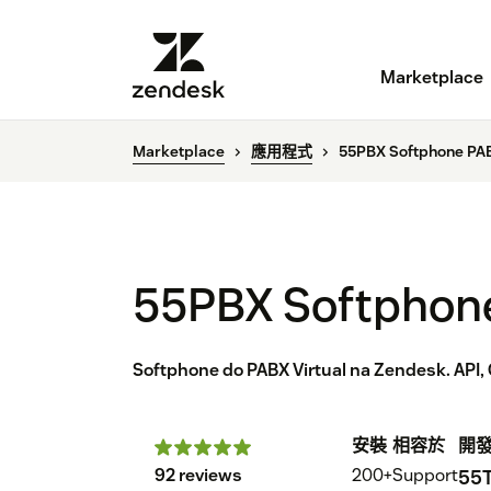
Marketplace
Marketplace
應用程式
55PBX Softphone PAB
55PBX Softphone
Softphone do PABX Virtual na Zendesk. API, 
安裝
相容於
開
92 reviews
200+
Support
55