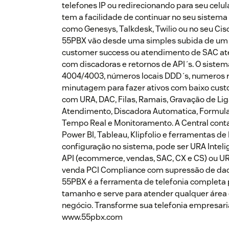
telefones IP ou redirecionando para seu celul
tem a facilidade de continuar no seu sistem
como Genesys, Talkdesk, Twilio ou no seu Cis
55PBX vão desde uma simples subida de um n
customer success ou atendimento de SAC até
com discadoras e retornos de API´s. O siste
4004/4003, números locais DDD´s, numeros 
minutagem para fazer ativos com baixo cust
com URA, DAC, Filas, Ramais, Gravação de Li
Atendimento, Discadora Automatica, Formular
Tempo Real e Monitoramento. A Central cont
Power BI, Tableau, Klipfolio e ferramentas d
configuração no sistema, pode ser URA Intel
API (ecommerce, vendas, SAC, CX e CS) ou U
venda PCI Compliance com supressão de dad
55PBX é a ferramenta de telefonia completa
tamanho e serve para atender qualquer área
negócio. Transforme sua telefonia empresari
www.55pbx.com