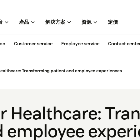
台
產品
解決方案
資源
定價
ion
Customer service
Employee service
Contact cente
Healthcare: Transforming patient and employee experiences
r Healthcare: Tra
d employee exper