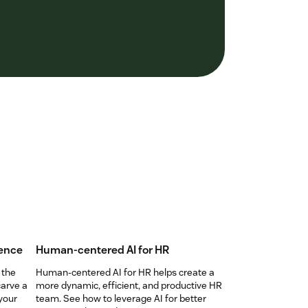
ence
Human-centered AI for HR
 the
Human-centered AI for HR helps create a
carve a
more dynamic, efficient, and productive HR
your
team. See how to leverage AI for better