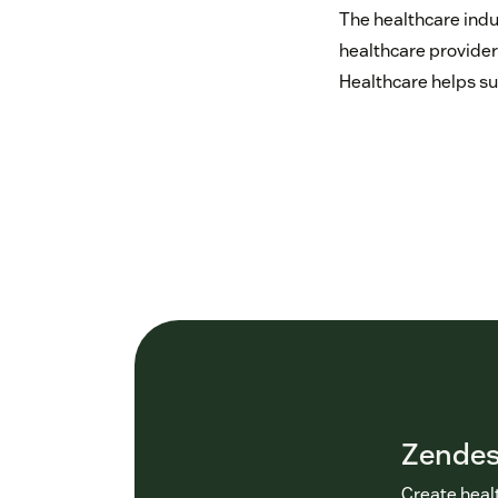
The healthcare indu
healthcare provider
Healthcare helps su
Zendes
Create healt