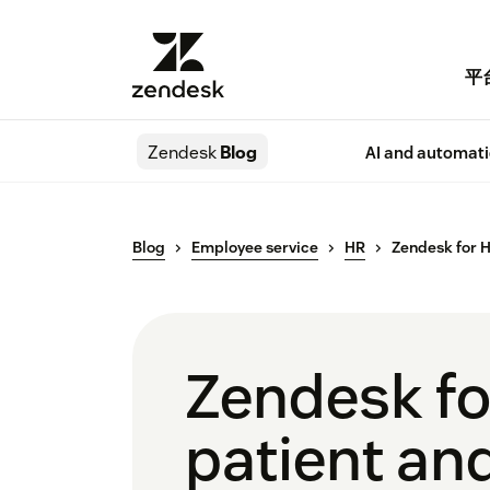
平
Zendesk
Blog
AI and automat
Blog
Employee service
HR
Zendesk for 
Zendesk fo
patient an