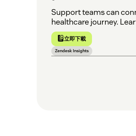
Support teams can conne
healthcare journey. Lea
立即下載
Zendesk Insights