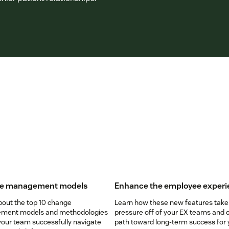
e management models
Enhance the employee experi
bout the top 10 change
Learn how these new features take
ment models and methodologies
pressure off of your EX teams and 
your team successfully navigate
path toward long-term success for 