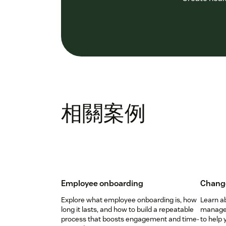
相關案例
Employee onboarding
Chang
Explore what employee onboarding is, how
Learn a
long it lasts, and how to build a repeatable
manage
process that boosts engagement and time-
to help 