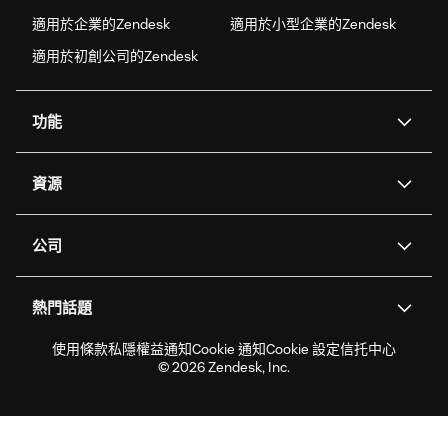
適用於企業的Zendesk
適用於小型企業的Zendesk
適用於初創公司的Zendesk
功能
人工智能代理
Copilot
資源
Zendesk人工智能
傳訊與即時交談
支援中心
安全性
進階數據私隱及保護
知識庫
公司
應用程式介面和開發者
網誌
工單處理
語音
關於我們
Zendesk是什麼？
人工智能研究
活動及網絡研討會
社群論壇
報告和分析
熱門話題
職位空缺
共容與歸屬
客戶案例
Academy
勞動力管理
品質保證
2026年客戶體驗趨勢
產品最新消息
使用條款
私隱權益通知
Cookie 通知
Cookie 設定
信托中心
可持續發展報告
Zendesk基金會
合作夥伴
專業服務
即時交談
客戶入口網站
© 2026 Zendesk, Inc.
客戶服務軟件
客戶服務中心工單處理軟件
Zendesk Ventures
法務
即時交談軟件
論壇軟件
服務台軟件
客戶入口網站軟件