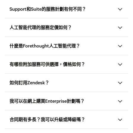
Support和Suite的服務計劃有何不同？
Support計劃： 如果你剛開始使用以電郵為主的客戶支
人工智能代理的服務定價如何？
援，Support計劃是一個絕佳的起點。 它涵蓋各項基本
功能，具有極高的靈活性，能隨你的需求成長，你可以
隨時添加更多渠道、擴展功能，甚至升級至功能全面的
什麼是Forethought人工智能代理？
Zendesk Suite。
自動化解決方案：
用於計算你帳戶的人工智能代理使用
量並進行計費的度量衡單位。 按每個自動解決個案付
有哪些附加服務可供選擇，價格如何？
Suite計劃： Zendesk Suite是你的多用途客戶服務解決
費，也就是說，你只需支付人工智能代理成功解決（無
方案。 配備工單處理、傳訊、即時聊天、支援中心和語
須轉接至真人代理）的客戶請求。
音支援等各項功能，對提供多渠道客戶支援的企業而
如何訂用Zendesk？
言，無疑是一個理想選擇。 所有Suite計劃包括強大的自
了解詳情
動化運作和每天24小時可用的人工智能代理，能快速有
附加服務定價： 附加服務通常與的你基本計劃的費用分
效地解決客戶問題。
開，並可能根據席位、使用量或特定附加服務收費。
我可以在網上購買Enterprise計劃嗎？
網上訂用： 最適合希望快速開始的個人和團隊。 通常在
可用性： 附加服務可能因計劃級別和訂用路徑而有差異
結帳時以信用卡付費。
Support計劃
Suite計劃
（自助服務 vs. 銷售協助）。
聯絡銷售
合同期有多長？我可以升級或降級嗎？
銷售協助： 最適合大型組織、複雜要求或企業方案。 通
常需要與我們的銷售團隊合作，並可能根據資格和條款
此處