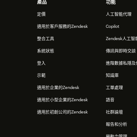
Footer
產品
功能
定價
人工智能代理
適用於客戶服務的Zendesk
Copilot
整合工具
Zendesk人工智
系統狀態
傳訊與即時交談
登入
進階數據私隱及
示範
知識庫
適用於企業的Zendesk
工單處理
適用於小型企業的Zendesk
語音
適用於初創公司的Zendesk
社群論壇
報告和分析
勞動力管理