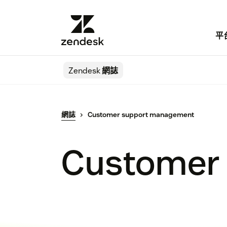
平
Zendesk
網誌
網誌
Customer support management
Customer