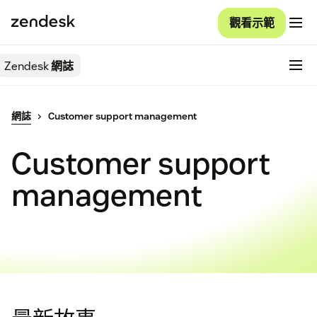
觀看示範
Zendesk
網誌
網誌
Customer support management
Customer support
management