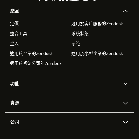
產品
定價
適用於客戶服務的Zendesk
整合工具
系統狀態
登入
示範
適用於企業的Zendesk
適用於小型企業的Zendesk
適用於初創公司的Zendesk
功能
人工智能代理
Copilot
資源
Zendesk人工智能
傳訊與即時交談
支援中心
安全性
進階數據私隱及保護
知識庫
公司
應用程式介面和開發者
網誌
工單處理
語音
關於我們
Zendesk是什麼？
人工智能研究
活動及網絡研討會
社群論壇
報告和分析