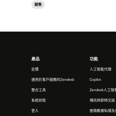
銷售
Footer
產品
功能
定價
人工智能代理
適用於客戶服務的Zendesk
Copilot
整合工具
Zendesk人工智
系統狀態
傳訊與即時交談
登入
進階數據私隱及