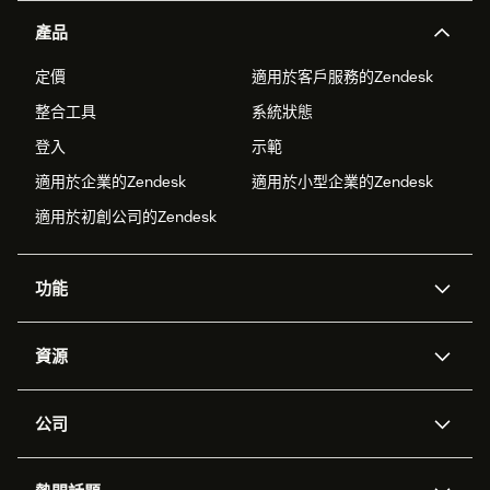
產品
定價
適用於客戶服務的Zendesk
整合工具
系統狀態
登入
示範
適用於企業的Zendesk
適用於小型企業的Zendesk
適用於初創公司的Zendesk
功能
人工智能代理
Copilot
資源
Zendesk人工智能
傳訊與即時交談
支援中心
安全性
進階數據私隱及保護
知識庫
公司
應用程式介面和開發者
網誌
工單處理
語音
關於我們
Zendesk是什麼？
人工智能研究
活動及網絡研討會
社群論壇
報告和分析