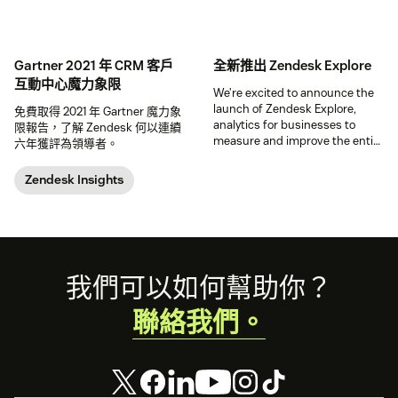
Gartner 2021 年 CRM 客戶
全新推出 Zendesk Explore
互動中心魔力象限
We’re excited to announce the
launch of Zendesk Explore,
免費取得 2021 年 Gartner 魔力象
analytics for businesses to
限報告，了解 Zendesk 何以連續
measure and improve the entire
六年獲評為領導者。
customer experience. With
Zendesk Explore, you get
Zendesk Insights
instant access to the customer
analytics that matter—and the
deeper understanding of your
customers and business that
comes with it.
Footer
我們可以如何幫助你？
聯絡我們。