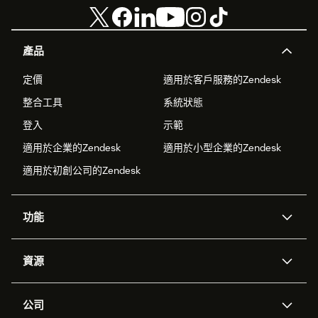
產品
定價
適用於客戶服務的Zendesk
整合工具
系統狀態
登入
示範
適用於企業的Zendesk
適用於小型企業的Zendesk
適用於初創公司的Zendesk
功能
人工智能代理
Copilot
資源
Zendesk人工智能
傳訊與即時交談
支援中心
安全性
進階數據私隱及保護
知識庫
公司
應用程式介面和開發者
網誌
工單處理
語音