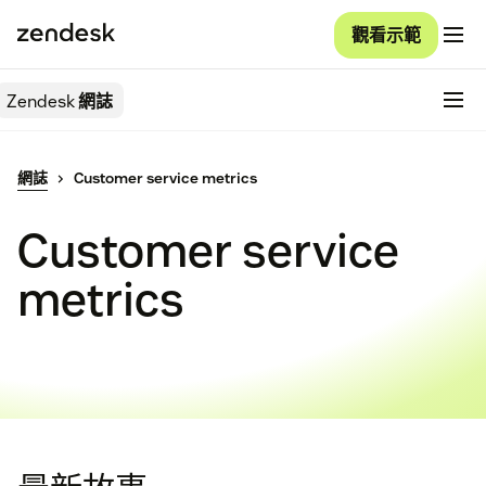
觀看示範
Zendesk
網誌
網誌
Customer service metrics
Customer service
metrics