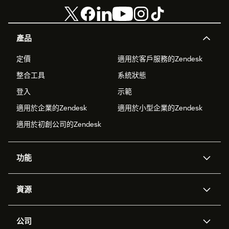
產品
定價
適用於客戶服務的Zendesk
整合工具
系統狀態
登入
示範
適用於企業的Zendesk
適用於小型企業的Zendesk
適用於初創公司的Zendesk
功能
人工智能代理
Copilot
資源
Zendesk人工智能
傳訊與即時交談
支援中心
安全性
進階數據私隱及保護
知識庫
公司
應用程式介面和開發者
網誌
工單處理
語音