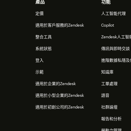
Footer
產品
功能
定價
人工智能代理
適用於客戶服務的Zendesk
Copilot
整合工具
Zendesk人工智
系統狀態
傳訊與即時交談
登入
進階數據私隱及
示範
知識庫
適用於企業的Zendesk
工單處理
適用於小型企業的Zendesk
語音
適用於初創公司的Zendesk
社群論壇
報告和分析
勞動力管理