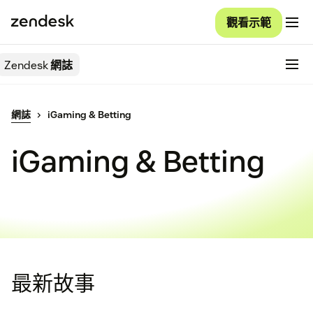
觀看示範
Zendesk
網誌
網誌
iGaming & Betting
iGaming & Betting
最新故事