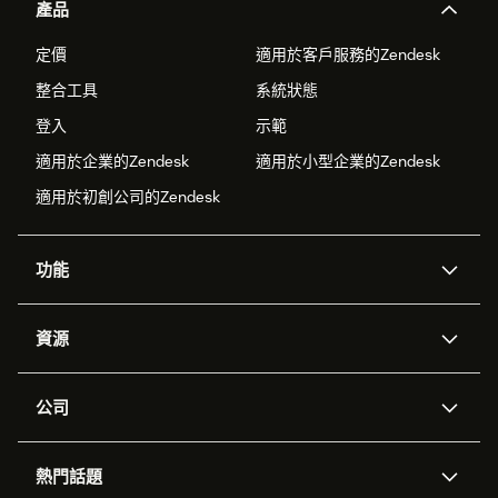
產品
定價
適用於客戶服務的Zendesk
整合工具
系統狀態
登入
示範
適用於企業的Zendesk
適用於小型企業的Zendesk
適用於初創公司的Zendesk
功能
人工智能代理
Copilot
資源
Zendesk人工智能
傳訊與即時交談
支援中心
安全性
進階數據私隱及保護
知識庫
公司
應用程式介面和開發者
網誌
工單處理
語音
關於我們
Zendesk是什麼？
人工智能研究
活動及網絡研討會
社群論壇
報告和分析
熱門話題
職位空缺
共容與歸屬
客戶案例
Academy
勞動力管理
品質保證