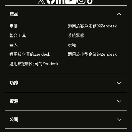
產品
定價
適用於客戶服務的Zendesk
整合工具
系統狀態
登入
示範
適用於企業的Zendesk
適用於小型企業的Zendesk
適用於初創公司的Zendesk
功能
人工智能代理
Copilot
資源
Zendesk人工智能
傳訊與即時交談
支援中心
安全性
進階數據私隱及保護
知識庫
公司
應用程式介面和開發者
網誌
工單處理
語音
關於我們
Zendesk是什麼？