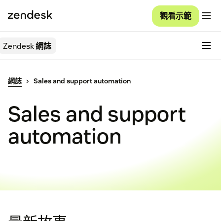
觀看示範
Zendesk
網誌
網誌
Sales and support automation
Sales and support
automation