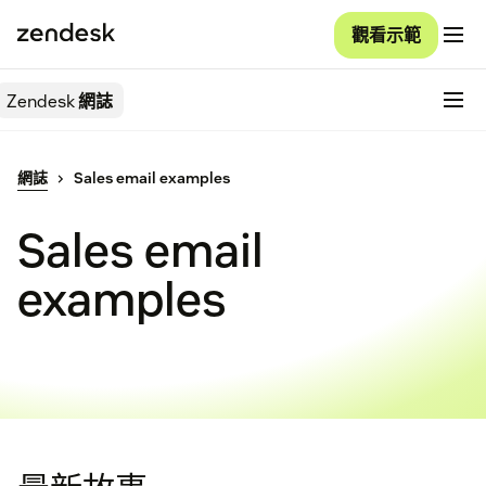
觀看示範
Zendesk
網誌
網誌
Sales email examples
Sales email
examples