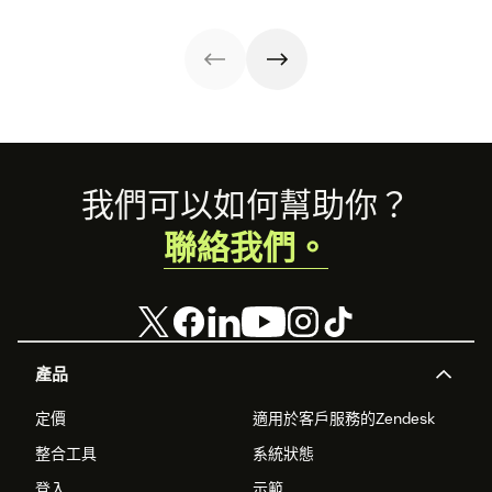
why) customers
戶體驗挑戰。
are driving the
industry forward
Footer
我們可以如何幫助你？
聯絡我們。
產品
定價
適用於客戶服務的Zendesk
整合工具
系統狀態
登入
示範