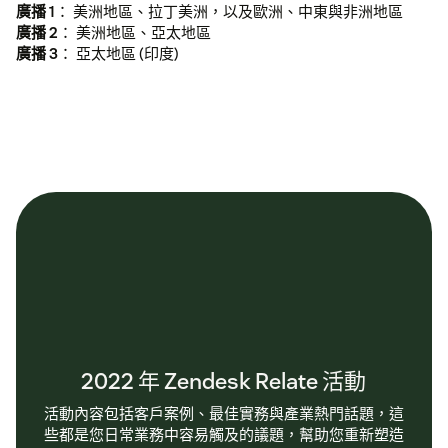
廣播 1
： 美洲地區、拉丁美洲，以及歐洲、中東與非洲地區
廣播 2
： 美洲地區、亞太地區
客戶永遠是對的
廣播 3
： 亞太地區 (印度)
Zendesk 研究
高績效公司在導入
某些傳訊方式的速度要快上 6.8 倍
2022 年 Zendesk Relate 活動
活動內容包括客戶案例、最佳實務與產業熱門話題，這
些都是您日常業務中容易觸及的議題，幫助您重新塑造