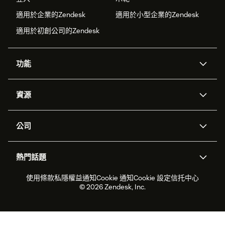
適用於企業的Zendesk
適用於小型企業的Zendesk
適用於初創公司的Zendesk
功能
人工智能代理
Copilot
資源
Zendesk人工智能
傳訊與即時交談
支援中心
安全性
進階數據私隱及保護
知識庫
公司
應用程式介面和開發者
網誌
工單處理
語音
關於我們
Zendesk是什麼？
人工智能研究
活動及網絡研討會
社群論壇
報告和分析
熱門話題
職位空缺
共容與歸屬
客戶案例
Academy
勞動力管理
品質保證
2026年客戶體驗趨勢
產品最新消息
使用條款
私隱權益通知
Cookie 通知
Cookie 設定
信托中心
可持續發展報告
Zendesk基金會
合作夥伴
專業服務
即時交談
客戶入口網站
© 2026 Zendesk, Inc.
客戶服務軟件
客戶服務中心工單處理軟件
Zendesk Ventures
法務
即時交談軟件
論壇軟件