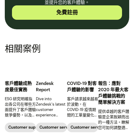
並提升您的客戶體驗。
免費註冊
相關案例
客戶體驗成熟
Zendesk
COVID-19 對客
報告：應對
度最佳實務
Report
戶體驗的影響
2020 年最大客
戶體驗挑戰的
ESG 研究明確指
Dive into
客戶請求越來越易
簡單解決方案
出各公司在哪些方
Zendesk's latest
於波動，在
面提升了客戶體驗
customer
COVID-19 疫情期
提供卓越的客戶體
競爭優勢，以及在
experience
間的工單量變化給
驗是企業脫穎而出
哪些方面落於人
trends report,
支援團隊造成壓
的一種方法。瞭解
後。
where we'll
力。
Customer support management
Customer service metrics
Customer service metrics
您可如何調整適應
explore how (and
並應對現代化的客