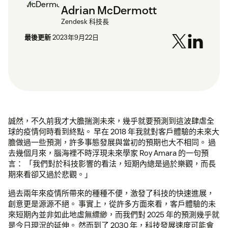
Adrian McDermott
Zendesk 科技長
最後更新
2023年9月22日
誠然，不久前我才大膽揣測未來，幾乎就要預測到這波肆虐全
球的疫情何時看到終點。 早在 2018 年我就對客戶體驗的未來大
膽做過一些預測，許多事態發展與當初的預期也大不相同。 過
去幾個月來，腦海裡不時浮現未來學家 Roy Amara 的一句預
言： 「我們對於科技影響的看法，短期內總是過於樂觀，而長
期來看卻又過於悲觀。」
過去兩年來疫情所帶來的種種不便，激發了科技的快速進展，
創意更是源源不絕。 事實上，從許多方面來看，客戶體驗的未
來短期內並非如此地虛無縹緲，而我們對 2025 年的預測幾乎就
是今日現況的延伸。 然而到了 2030 年，科技發展速度可能會