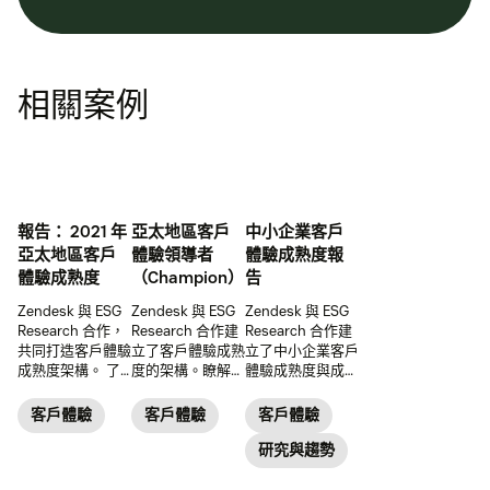
相關案例
報告： 2021 年
亞太地區客戶
中小企業客戶
亞太地區客戶
體驗領導者
體驗成熟度報
體驗成熟度
（Champion）
告
Zendesk 與 ESG
Zendesk 與 ESG
Zendesk 與 ESG
Research 合作，
Research 合作建
Research 合作建
共同打造客戶體驗
立了客戶體驗成熟
立了中小企業客戶
成熟度架構。 了
度的架構。瞭解客
體驗成熟度與成功
解亞太地區的客戶
戶體驗領導者
的架構。下載完整
體驗領航企業如何
（Champion）如
報告。
客戶體驗
客戶體驗
客戶體驗
推動成功的客戶體
何在亞太地區推動
驗。
客戶體驗成功。
研究與趨勢