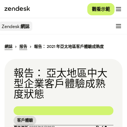
觀看示範
Zendesk
網誌
網誌
报告
報告： 2021 年亞太地區客戶體驗成熟度
報告： 亞太地區中大
型企業客戶體驗成熟
度狀態
客戶體驗