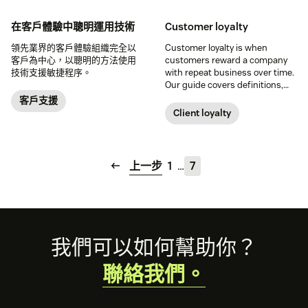
在客戶體驗中聰明運用技術
Customer loyalty
領先業界的客戶體驗組織完全以
Customer loyalty is when
客戶為中心，以聰明的方法使用
customers reward a company
技術支援敏捷程序。
with repeat business over time.
Our guide covers definitions,
types, and strategies to help
客戶支援
you learn how to build a loyal
Client loyalty
following.
上一步
1
…
7
Footer
我們可以如何幫助你？
聯絡我們。