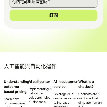
訂閱
人工智能與自動化運作
Understanding
AI call center
AI in customer
What is a
outcome-
service
chatbot?
Implementing AI
based pricing
call center
Leverage AI in
Chatbots are AI
solutions helps
customer service
solutions that
Learn how
businesses
to increase
simulate human-
outcome-based
increase
efficiency,
like