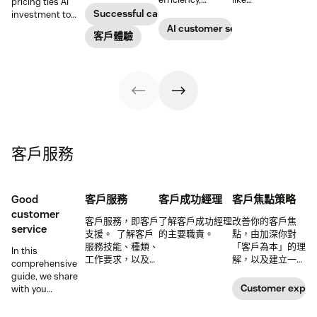
pricing ties AI
customer
reduce
conversations to
Successful call center
investment to
satisfaction,
operational
deliver 24/7
measurable
AI customer service
boost team
客戶體驗
costs, and
support and give
results, so
productivity, and
provide fast and
service teams
businesses can
scale operations.
personalized
time back for
evaluate value
support at scale.
higher-value
based on what
tasks.
agents achieve,
not just what
they cost.
客戶服務
Good
客戶服務
客戶成功經理
客戶焦點策略
customer
客戶服務，即客戶
了解客戶成功經理
改善你的客戶焦
service
支援。 了解客戶
的主要職責。
點，由加深你對
服務技能、種類、
「客戶為本」的理
In this
工作要求，以及更
解，以及建立一個
comprehensive
多資訊。
有效的客戶為本策
guide, we share
略開始。
Customer expec
with you
important
qualities and