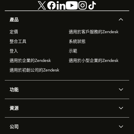
產品
定價
適用於客戶服務的Zendesk
整合工具
系統狀態
登入
示範
適用於企業的Zendesk
適用於小型企業的Zendesk
適用於初創公司的Zendesk
功能
人工智能代理
Copilot
資源
Zendesk人工智能
傳訊與即時交談
支援中心
安全性
進階數據私隱及保護
知識庫
公司
應用程式介面和開發者
網誌
工單處理
語音