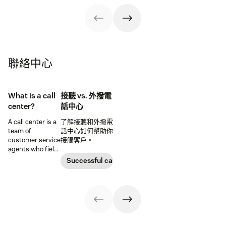
examples of
good customer
service — and
great customer
service
聯絡中心
What is a call
接聽 vs. 外撥電
center?
話中心
A call center is a
了解接聽和外撥電
team of
話中心如何幫助你
customer service
接觸客戶。
agents who field
calls. Learn what
Successful call center
it takes to build a
call center that
delivers top-tier
customer
experiences.