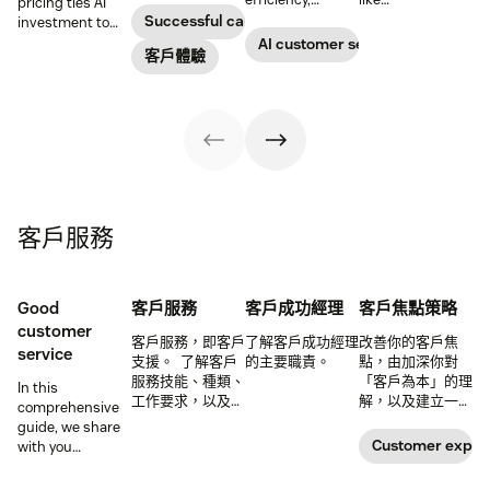
pricing ties AI
customer
reduce
conversations to
Successful call center
investment to
satisfaction,
operational
deliver 24/7
measurable
AI customer service
boost team
客戶體驗
costs, and
support and give
results, so
productivity, and
provide fast and
service teams
businesses can
scale operations.
personalized
time back for
evaluate value
support at scale.
higher-value
based on what
tasks.
agents achieve,
not just what
they cost.
客戶服務
Good
客戶服務
客戶成功經理
客戶焦點策略
customer
客戶服務，即客戶
了解客戶成功經理
改善你的客戶焦
service
支援。 了解客戶
的主要職責。
點，由加深你對
服務技能、種類、
「客戶為本」的理
In this
工作要求，以及更
解，以及建立一個
comprehensive
多資訊。
有效的客戶為本策
guide, we share
略開始。
Customer expec
with you
important
qualities and