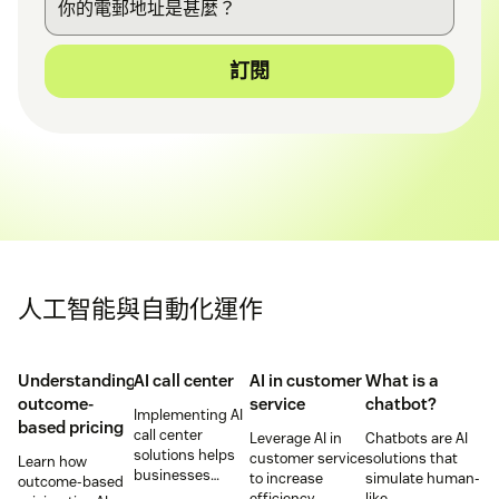
訂閱
人工智能與自動化運作
Understanding
AI call center
AI in customer
What is a
outcome-
service
chatbot?
Implementing AI
based pricing
call center
Leverage AI in
Chatbots are AI
solutions helps
customer service
solutions that
Learn how
businesses
to increase
simulate human-
outcome-based
increase
efficiency,
like