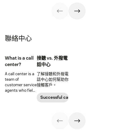
examples of
good customer
service — and
great customer
service
聯絡中心
What is a call
接聽 vs. 外撥電
center?
話中心
A call center is a
了解接聽和外撥電
team of
話中心如何幫助你
customer service
接觸客戶。
agents who field
calls. Learn what
Successful call center
it takes to build a
call center that
delivers top-tier
customer
experiences.