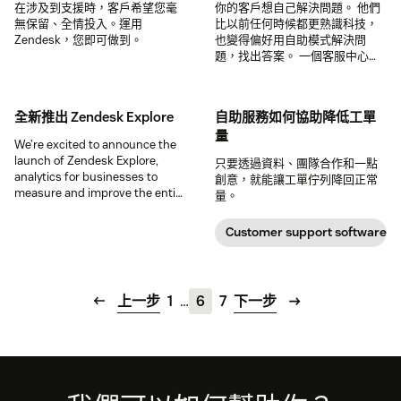
在涉及到支援時，客戶希望您毫
你的客戶想自己解決問題。 他們
無保留、全情投入。運用
比以前任何時候都更熟識科技，
Zendesk，您即可做到。
也變得偏好用自助模式解決問
題，找出答案。 一個客服中心是
你的業務的必需品——但這並不代
表你不應與客戶對話。 一起來討
論客服中心是甚麼、你為甚麼需
全新推出 Zendesk Explore
自助服務如何協助降低工單
要它，以及一些最佳做法。
量
We’re excited to announce the
launch of Zendesk Explore,
只要透過資料、團隊合作和一點
analytics for businesses to
創意，就能讓工單佇列降回正常
measure and improve the entire
量。
customer experience. With
Zendesk Explore, you get
Customer support software
instant access to the customer
analytics that matter—and the
deeper understanding of your
customers and business that
上一步
1
…
6
7
下一步
comes with it.