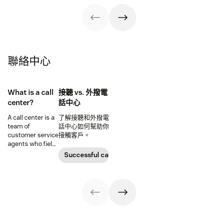
examples of
good customer
service — and
great customer
service
聯絡中心
What is a call
接聽 vs. 外撥電
center?
話中心
A call center is a
了解接聽和外撥電
team of
話中心如何幫助你
customer service
接觸客戶。
agents who field
calls. Learn what
Successful call center
it takes to build a
call center that
delivers top-tier
customer
experiences.