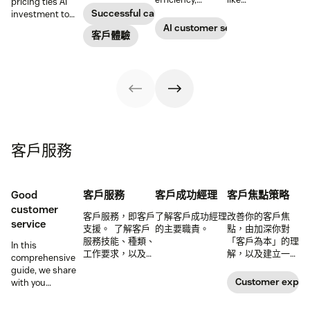
pricing ties AI
customer
reduce
conversations to
Successful call center
investment to
satisfaction,
operational
deliver 24/7
measurable
AI customer service
boost team
客戶體驗
costs, and
support and give
results, so
productivity, and
provide fast and
service teams
businesses can
scale operations.
personalized
time back for
evaluate value
support at scale.
higher-value
based on what
tasks.
agents achieve,
not just what
they cost.
客戶服務
Good
客戶服務
客戶成功經理
客戶焦點策略
customer
客戶服務，即客戶
了解客戶成功經理
改善你的客戶焦
service
支援。 了解客戶
的主要職責。
點，由加深你對
服務技能、種類、
「客戶為本」的理
In this
工作要求，以及更
解，以及建立一個
comprehensive
多資訊。
有效的客戶為本策
guide, we share
略開始。
Customer expec
with you
important
qualities and