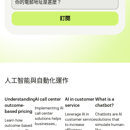
訂閱
人工智能與自動化運作
Understanding
AI call center
AI in customer
What is a
outcome-
service
chatbot?
Implementing AI
based pricing
call center
Leverage AI in
Chatbots are AI
solutions helps
customer service
solutions that
Learn how
businesses
to increase
simulate human-
outcome-based
increase
efficiency,
like